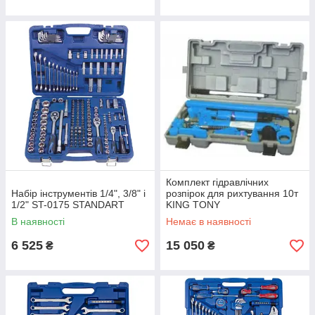
Комплект гідравлічних
Набір інструментів 1/4", 3/8" і
розпірок для рихтування 10т
1/2" ST-0175 STANDART
KING TONY
В наявності
Немає в наявності
6 525
15 050
₴
₴