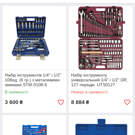
Набір інструментів 1/4" і 1/2"
Набір інструменту
108ед. (6 гр.) з металевими
універсальний 1/4" і 1/2" DR,
замками STM-0108-6
127 передм. UTS0127
STANDART
В наявності
Немає в наявності
3 600
8 884
₴
₴