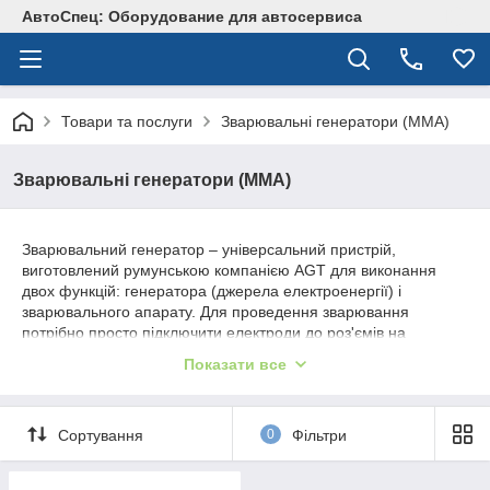
АвтоСпец: Оборудование для автосервиса
Товари та послуги
Зварювальні генератори (MMA)
Зварювальні генератори (MMA)
Зварювальний генератор – універсальний пристрій,
виготовлений румунською компанією AGT для виконання
двох функцій: генератора (джерела електроенергії) і
зварювального апарату. Для проведення зварювання
потрібно просто підключити електроди до роз'ємів на
передній панелі. Як зварювальний апарат на невеликому
Показати все
зварювальному струмі він ефективно застосовується для
зварювання металевих конструкцій на будівництвах або при
проведенні ремонтних робіт. В якості генератора його можна
Сортування
0
Фільтри
використовувати, як основне або резервне джерело
живлення при відсутності електрики. В основному
використовується для однофазних споживачів – офіси,