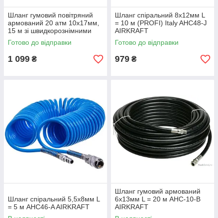
Шланг гумовий повітряний
Шланг спіральний 8х12мм L
армований 20 атм 10x17мм,
= 10 м (PROFI) Italy AHC48-J
15 м зі швидкорознімними
AIRKRAFT
з'єднаннями AHC-10-J
Готово до відправки
Готово до відправки
AIRKRAFT
1 099
979
₴
₴
Шланг гумовий армований
Шланг спіральний 5,5х8мм L
6x13мм L = 20 м AHC-10-B
= 5 м AHC46-A AIRKRAFT
AIRKRAFT