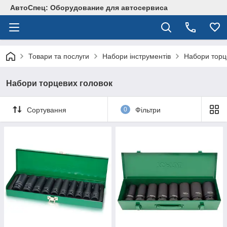
АвтоСпец: Оборудование для автосервиса
Товари та послуги
Набори інструментів
Набори торц
Набори торцевих головок
Сортування
0
Фільтри