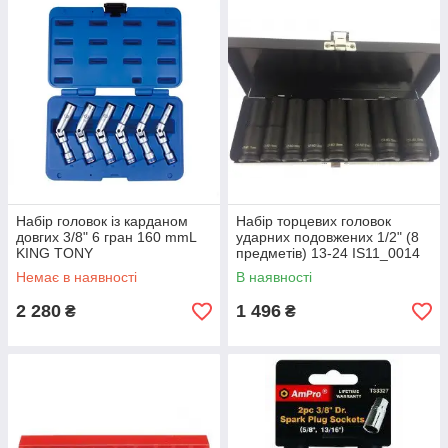
Набір головок із карданом
Набір торцевих головок
довгих 3/8" 6 гран 160 mmL
ударних подовжених 1/2" (8
KING TONY
предметів) 13-24 IS11_0014
AmPro
Немає в наявності
В наявності
2 280
1 496
₴
₴