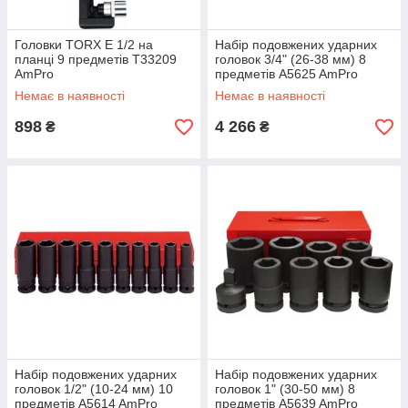
Головки TORX E 1/2 на
Набір подовжених ударних
планці 9 предметів T33209
головок 3/4" (26-38 мм) 8
AmPro
предметів A5625 AmPro
Немає в наявності
Немає в наявності
898
4 266
₴
₴
Набір подовжених ударних
Набір подовжених ударних
головок 1/2" (10-24 мм) 10
головок 1" (30-50 мм) 8
предметів A5614 AmPro
предметів A5639 AmPro