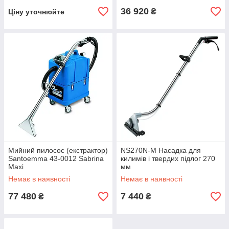
36 920
₴
Ціну уточнюйте
Мийний пилосос (екстрактор)
NS270N-M Насадка для
Santoemma 43-0012 Sabrina
килимів і твердих підлог 270
Maxi
мм
Немає в наявності
Немає в наявності
77 480
7 440
₴
₴