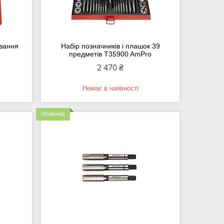
вання
Набір позначників і плашок 39
предметів T35900 AmPro
2 470 ₴
Немає в наявності
Новинка