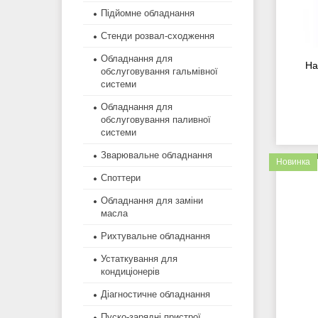
Підйомне обладнання
Стенди розвал-сходження
Обладнання для
На
обслуговування гальмівної
системи
Обладнання для
обслуговування паливної
системи
Зварювальне обладнання
Новинка
Споттери
Обладнання для заміни
масла
Рихтувальне обладнання
Устаткування для
кондиціонерів
Діагностичне обладнання
Пуско-зарядні пристрої