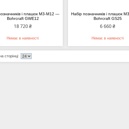
позначників і плашок M3-M12 —
Набір позначників і плашок 
Bohrcraft GWE12
Bohrcraft GS25
18 720 ₴
6 660 ₴
Немає в наявності
Немає в наявності