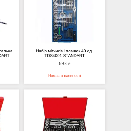
рсальна
Набір мітчиків і плашок 40 од.
DART
TDS4001 STANDART
693 ₴
Немає в наявності