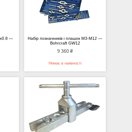
5х0.8 —
Набір позначників і плашок M3-M12 —
0
Bohrcraft GW12
9 360 ₴
Немає в наявності