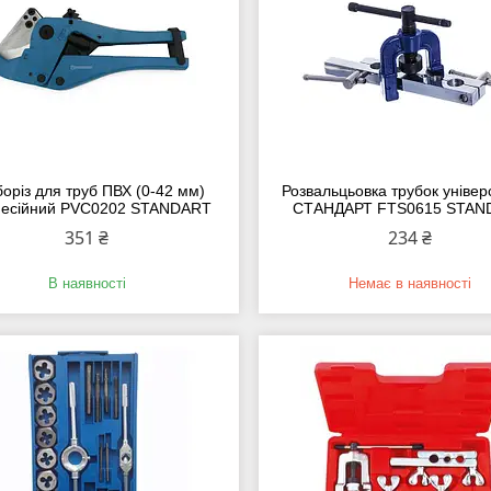
оріз для труб ПВХ (0-42 мм)
Розвальцьовка трубок уніве
есійний PVC0202 STANDART
СТАНДАРТ FTS0615 STAN
351 ₴
234 ₴
В наявності
Немає в наявності