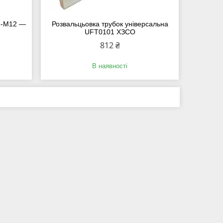
M3-M12 —
Розвальцьовка трубок універсальна
UFT0101 ХЗСО
812 ₴
В наявності