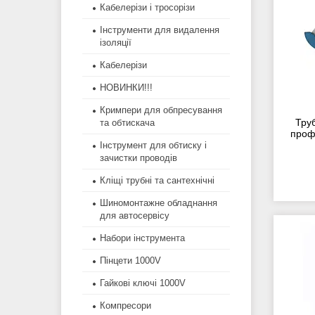
Кабелерізи і тросорізи
Інструменти для видалення
ізоляції
Кабелерізи
НОВИНКИ!!!
Кримпери для обпресування
Труб
та обтискача
проф
Інструмент для обтиску і
зачистки проводів
Кліщі трубні та сантехнічні
Шиномонтажне обладнання
для автосервісу
Набори інструмента
Пінцети 1000V
Гайкові ключі 1000V
Компресори