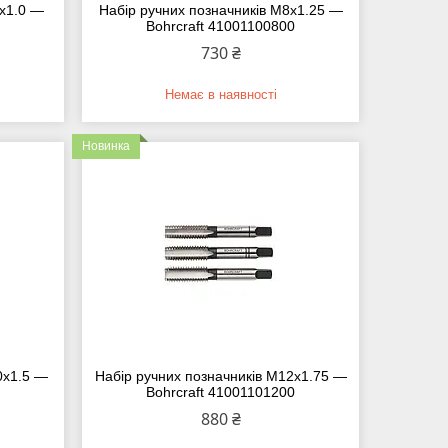
7х1.0 —
Набір ручних позначників M8х1.25 —
0
Bohrcraft 41001100800
730 ₴
Немає в наявності
Новинка
0х1.5 —
Набір ручних позначників M12х1.75 —
0
Bohrcraft 41001101200
880 ₴