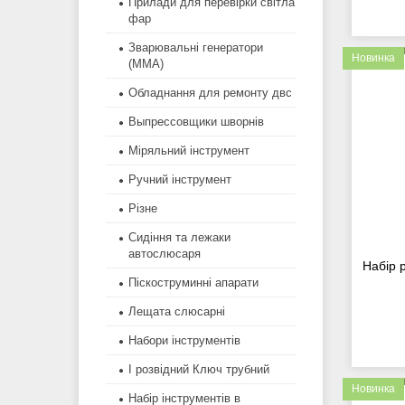
Прилади для перевірки світла
фар
Зварювальні генератори
Новинка
(MMA)
Обладнання для ремонту двс
Выпрессовщики шворнів
Міряльний інструмент
Ручний інструмент
Різне
Сидіння та лежаки
автослюсаря
Набір 
Піскоструминні апарати
Лещата слюсарні
Набори інструментів
І розвідний Ключ трубний
Новинка
Набір інструментів в