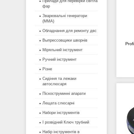
Прилади для перевірки світла
фар
Зварювальні генератори
(MMA)
Обладнання для ремонту двс
Выпрессовщики шворнів
Prof
Міряльний інструмент
Ручний інструмент
Різне
Сидіння та лежаки
автослюсаря
Піскоструминні апарати
Лещата слюсарні
Набори інструментів
І розвідний Ключ трубний
Набір інструментів в