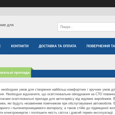
ние для
С
КОНТАКТИ
ДОСТАВКА ТА ОПЛАТА
ПОВЕРНЕННЯ ТА
ювальні прилади
 необхідних умов для створення найбільш комфортних і зручних умов для
ння. Необхідно відзначити, що освітлювальне обладнання на СТО повинно
лагаеи освітлювальні прилади для автосервісу від відомих виробників. В
ики, які будуть незамінним помічником при обслуговуванні автомобілів. 
арного і пыленепроницаемого матеріалу, а також стійкі до підвищеної во
и електроенергію і поліпшити якість світла і довгий термін експлуатації.