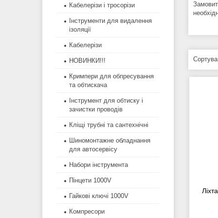
Замовит
Кабелерізи і тросорізи
необхід
Інструменти для видалення
ізоляції
Кабелерізи
НОВИНКИ!!!
Кримпери для обпресування
та обтискача
Інструмент для обтиску і
зачистки проводів
Кліщі трубні та сантехнічні
Шиномонтажне обладнання
для автосервісу
Набори інструмента
Пінцети 1000V
Ліхт
Гайкові ключі 1000V
Компресори