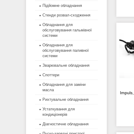
Підйомне обладнання
Стенди розвал-сходження
Обладнання для
обслуговування гальмівної
системи
Обладнання для
обслуговування паливної
системи
Зварювальне обладнання
Споттери
Обладнання для заміни
масла
Impuls
Рихтувальне обладнання
Устаткування для
кондиціонерів
Діагностичне обладнання
Пуско-зарядні пристрої