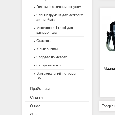
Голівки із захисним кожухом
Спецінструмент для легкових
автомобілів
Монтування і кліщі для
шиномонтажу
Стамески
Кільцеві пили
Свердла по металу
Складські візки
Magnum
Вимірювальний інструмент
BMI
Прайс-листы
Статьи
О нас
Отзывы