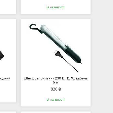
В наявності
іодний
Effect, cвітрильник 230 В, 11 W, кабель
5 м
830 ₴
В наявності