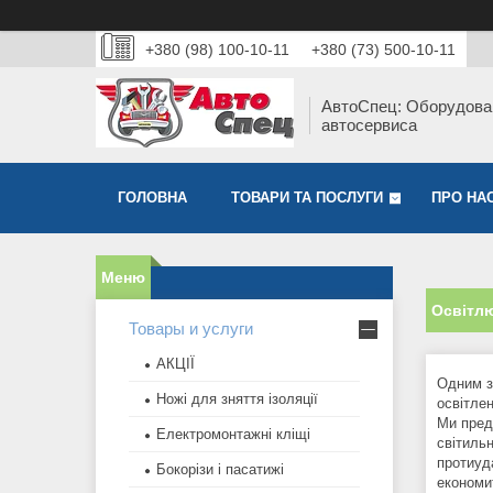
+380 (98) 100-10-11
+380 (73) 500-10-11
АвтоСпец: Оборудова
автосервиса
ГОЛОВНА
ТОВАРИ ТА ПОСЛУГИ
ПРО НА
Освітл
Товары и услуги
АКЦІЇ
Одним з
Ножі для зняття ізоляції
освітле
Ми пред
Електромонтажні кліщі
світильн
протиуд
Бокорізи і пасатижі
економит