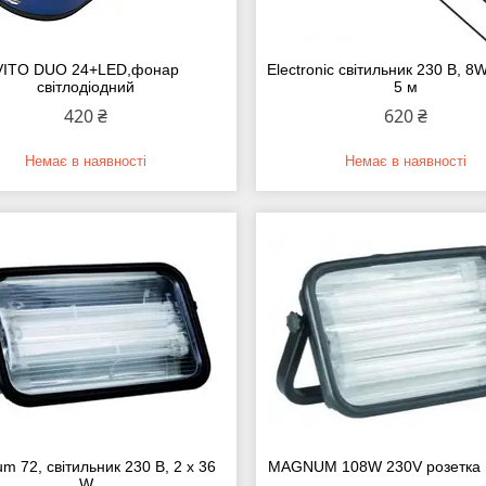
VITO DUO 24+LED,фонар
Electronic світильник 230 В, 8
світлодіодний
5 м
420 ₴
620 ₴
Немає в наявності
Немає в наявності
m 72, світильник 230 В, 2 х 36
MAGNUM 108W 230V розетка 
W