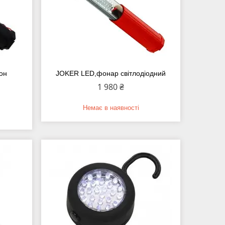
он
JOKER LED,фонар світлодіодний
1 980 ₴
Немає в наявності