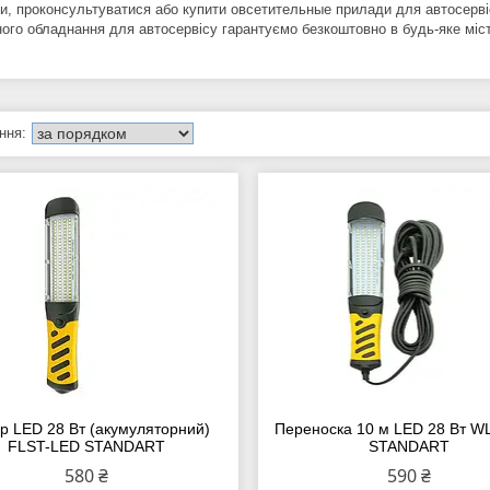
и, проконсультуватися або купити овсетительные прилади для автосерв
ного обладнання для автосервісу гарантуємо безкоштовно в будь-яке міст
ар LED 28 Вт (акумуляторний)
Переноска 10 м LED 28 Вт W
FLST-LED STANDART
STANDART
580 ₴
590 ₴