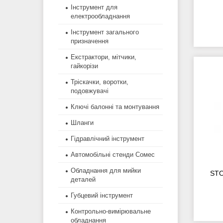
Інструмент для
електрообладнання
Інструмент загального
призначення
Екстрактори, мітчики,
гайкорізи
Тріскачки, воротки,
подовжувачі
Ключі балонні та монтування
Шланги
Гідравлічний інструмент
Автомобільні стенди Сомес
Обладнання для мийки
STO
деталей
Губцевий інструмент
Контрольно-вимірювальне
обладнання