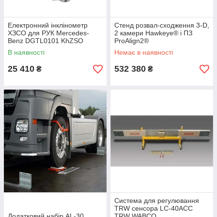
Електронний інклінометр
Cтенд розвал-сходження 3-D,
ХЗСО для РУК Mercedes-
2 камери Hawkeye® і ПЗ
Benz DGTL0101 KhZSO
ProAlign2®
В наявності
Немає в наявності
25 410
532 380
₴
₴
Система для регулювання
TRW сенсора LC-40ACC
Додатковий набір AL-30
TRW WABCO