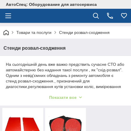
АвтоСпец: Оборудование для автосервиса
Товари та послуги
Стенди розвал-сходження
Стенди розвал-сходження
На сьогоднішній день вже важко предствить сучасне СТО або
автомайстерню без надання такої послуги , як "схід-розвал".
Одним з невід'ємних обладнань з ремонту автомобіля є
стенд розвал-сходження., призначений для
диагостики,регулювання кутів установки коліс, вимірювання
параметрів ходової частини.
Показати все
Наша компанія пропонує Вашій увазі в широкому
асортименті від провідних світових виробників стенди розвал-
сходження, що зарекомендували себе на автосервісній ринку
вже протягом багатьох років. Продукція, яку ми
представляємо сьогодні гарантовано відповідає вимогам
сучасного автосервісного ринку Наші консультанти залюбки