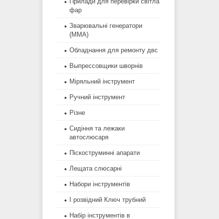
Прилади для перевірки світла
фар
Зварювальні генератори
(MMA)
Обладнання для ремонту двс
Выпрессовщики шворнів
Міряльний інструмент
Ручний інструмент
Різне
Сидіння та лежаки
автослюсаря
Піскоструминні апарати
Лещата слюсарні
Набори інструментів
І розвідний Ключ трубний
Набір інструментів в