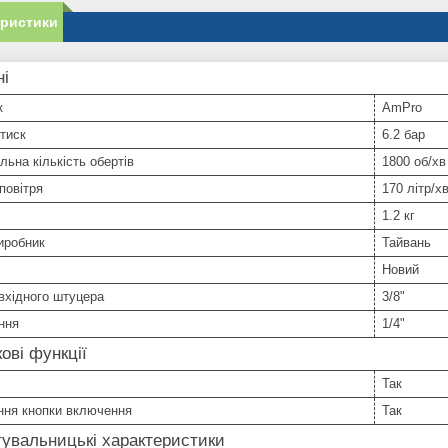
еристики
ні
к
AmPro
тиск
6.2 бар
ьна кількість обертів
1800 об/хв
повітря
170 літр/х
1.2 кг
иробник
Тайвань
Новий
вхідного штуцера
3/8"
ння
1/4"
ові функції
Так
ння кнопки включення
Так
увальницькі характеристики