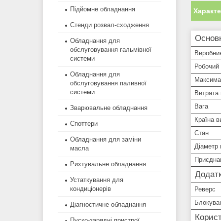
Підйомне обладнання
Характ
Стенди розвал-сходження
Основ
Обладнання для
обслуговування гальмівної
Виробни
системи
Робочий 
Обладнання для
Максимал
обслуговування паливної
системи
Витрата 
Вага
Зварювальне обладнання
Країна в
Споттери
Стан
Обладнання для заміни
Діаметр 
масла
Приєдна
Рихтувальне обладнання
Додатк
Устаткування для
кондиціонерів
Реверс
Блокува
Діагностичне обладнання
Корист
Пуско-зарядні пристрої