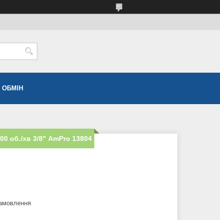
 ОБМІН
0 об./хв 3/8" AmPro 13804
замовлення