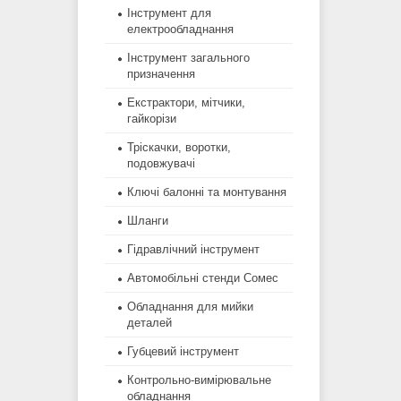
Інструмент для
електрообладнання
Інструмент загального
призначення
Екстрактори, мітчики,
гайкорізи
Тріскачки, воротки,
подовжувачі
Ключі балонні та монтування
Шланги
Гідравлічний інструмент
Автомобільні стенди Сомес
Обладнання для мийки
деталей
Губцевий інструмент
Контрольно-вимірювальне
обладнання