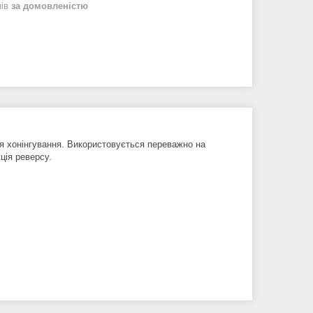
нів
за домовленістю
я хонінгування. Використовується переважно на
ція реверсу.