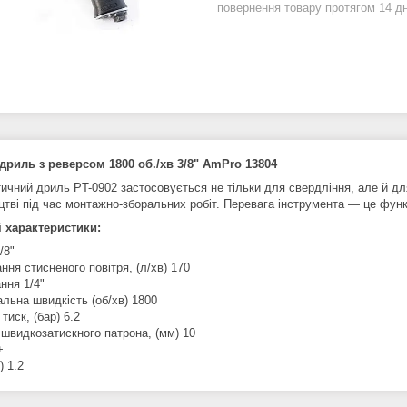
повернення товару протягом 14 д
риль з реверсом 1800 об./хв 3/8" AmPro 13804
ичний дриль PT-0902 застосовується не тільки для свердління, але й дл
цтві під час монтажно-зборальних робіт. Перевага інструмента — це функ
і характеристики:
3/8"
ння стисненого повітря, (л/хв) 170
ння 1/4"
льна швидкість (об/хв) 1800
тиск, (бар) 6.2
 швидкозатискного патрона, (мм) 10
 +
) 1.2