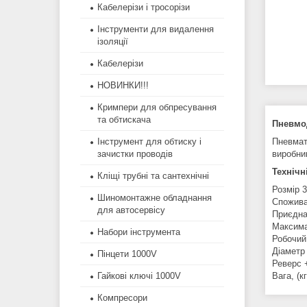
Кабелерізи і тросорізи
Інструменти для видалення
ізоляції
Кабелерізи
НОВИНКИ!!!
Кримпери для обпресування
та обтискача
Пневмод
Інструмент для обтиску і
Пневмат
зачистки проводів
виробни
Технічн
Кліщі трубні та сантехнічні
Розмір 
Шиномонтажне обладнання
Спожива
для автосервісу
Приєдна
Максима
Набори інструмента
Робочий 
Діаметр
Пінцети 1000V
Реверс
Гайкові ключі 1000V
Вага, (кг
Компресори