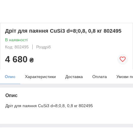
Дріт для паяння CuSi3 d=8;0,8, 0,8 кг 802495
В наявності
Код: 802495
Роздріб
4 680
₴
Опис
Характеристики
Доставка
Оплата
Умови п
Опис
Дріт для паяння CuSi3 d=8;0,8, 0,8 кг 802495