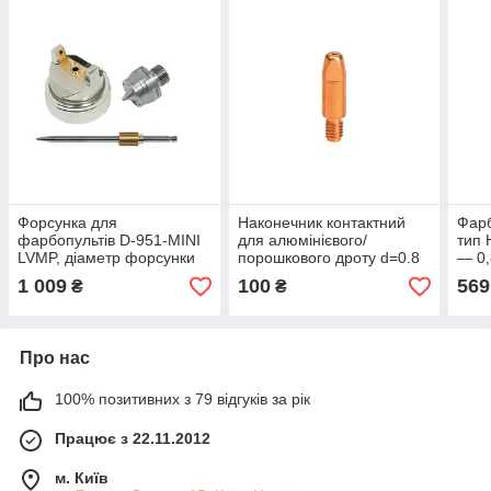
Форсунка для
Наконечник контактний
Фарб
фарбопультів D-951-MINI
для алюмінієвого/
тип 
LVMP, діаметр форсунки
порошкового дроту d=0.8
— 0,
— 0,8 мм NS-D-951-MINI-
мм 722556
1 009
100
569
₴
₴
0.8LM AUARITA
Про нас
100% позитивних з 79 відгуків за рік
Працює з 22.11.2012
м. Київ