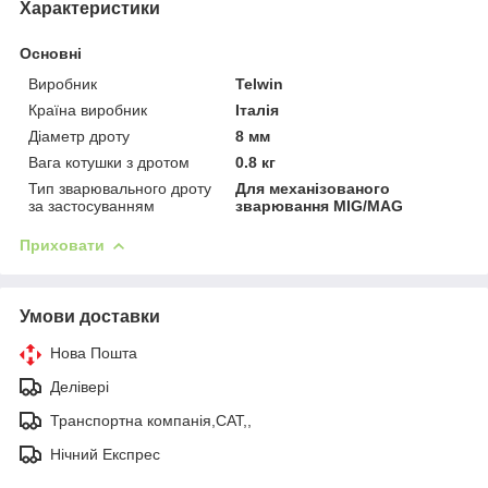
Характеристики
Основні
Виробник
Telwin
Країна виробник
Італія
Діаметр дроту
8 мм
Вага котушки з дротом
0.8 кг
Тип зварювального дроту
Для механізованого
за застосуванням
зварювання MIG/MAG
Приховати
Умови доставки
Нова Пошта
Делівері
Транспортна компанія,САТ,,
Нічний Експрес