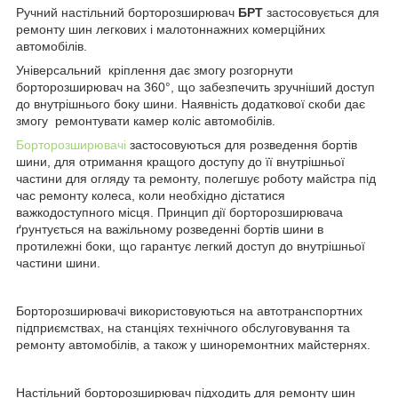
Ручний настільний борторозширювач
БРТ
застосовується для
ремонту шин легкових і малотоннажних комерційних
автомобілів.
Універсальний кріплення дає змогу розгорнути
борторозширювач на 360°, що забезпечить зручніший доступ
до внутрішнього боку шини. Наявність додаткової скоби дає
змогу ремонтувати камер коліс автомобілів.
Борторозширювачі
застосовуються для розведення бортів
шини, для отримання кращого доступу до її внутрішньої
частини для огляду та ремонту, полегшує роботу майстра під
час ремонту колеса, коли необхідно дістатися
важкодоступного місця. Принцип дії борторозширювача
ґрунтується на важільному розведенні бортів шини в
протилежні боки, що гарантує легкий доступ до внутрішньої
частини шини.
Борторозширювачі використовуються на автотранспортних
підприємствах, на станціях технічного обслуговування та
ремонту автомобілів, а також у шиноремонтних майстернях.
Настільний борторозширювач підходить для ремонту шин