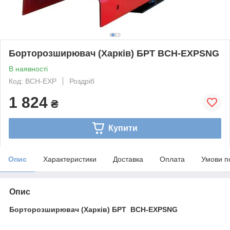
Борторозширювач (Харків) БРТ BCH-EXPSNG
В наявності
Код: BCH-EXP
Роздріб
1 824
₴
Купити
Опис
Характеристики
Доставка
Оплата
Умови п
Опис
Борторозширювач (Харків) БРТ BCH-EXPSNG