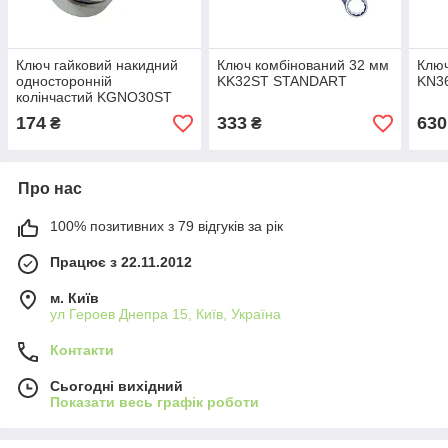
Ключ гайковий накидний
Ключ комбінований 32 мм
Клю
односторонній
KK32ST STANDART
KN3
колінчастий KGNO30ST
STANDART
174
333
630
₴
₴
Про нас
100% позитивних з 79 відгуків за рік
Працює з 22.11.2012
м. Київ
ул Героев Днепра 15, Київ, Україна
Контакти
Сьогодні вихідний
Показати весь графік роботи