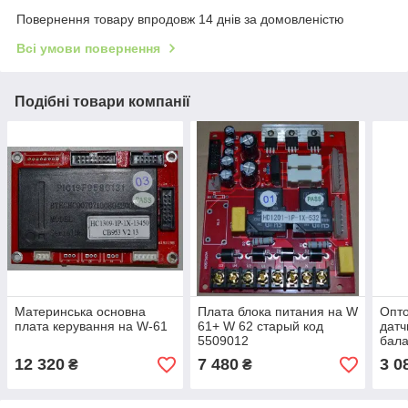
Повернення товару впродовж 14 днів за домовленістю
Всі умови повернення
Подібні товари компанії
Материнська основна
Плата блока питания на W
Опто
плата керування на W-61
61+ W 62 старый код
датч
5509012
бала
010
12 320
7 480
3 0
₴
₴