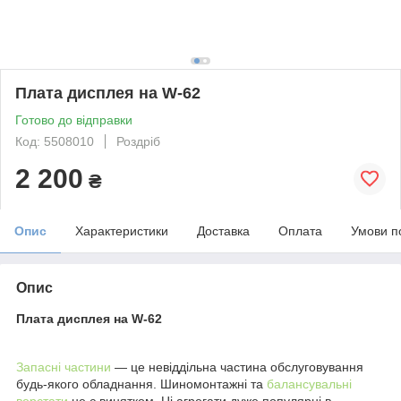
Плата дисплея на W-62
Готово до відправки
Код: 5508010
Роздріб
2 200
₴
Опис
Характеристики
Доставка
Оплата
Умови п
Опис
Плата дисплея на W-62
Запасні частини
— це невіддільна частина обслуговування
будь-якого обладнання. Шиномонтажні та
балансувальні
верстати
не є винятком. Ці агрегати дуже популярні в