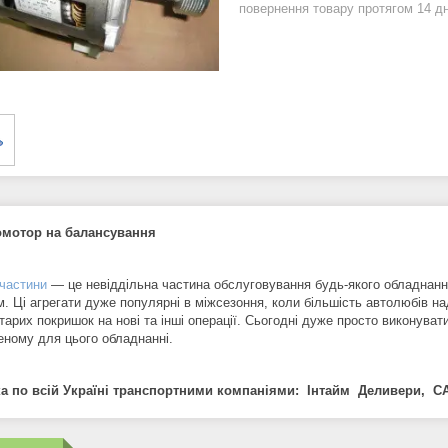
повернення товару протягом 14 д
омотор на балансування
 частини
— це невіддільна частина обслуговування будь-якого обладнан
м. Ці агрегати дуже популярні в міжсезоння, коли більшість автолюбів н
тарих покришок на нові та інші операції. Сьогодні дуже просто виконува
еному для цього обладнанні.
а по всій Україні транспортними компаніями: Інтайм Деливери, СА