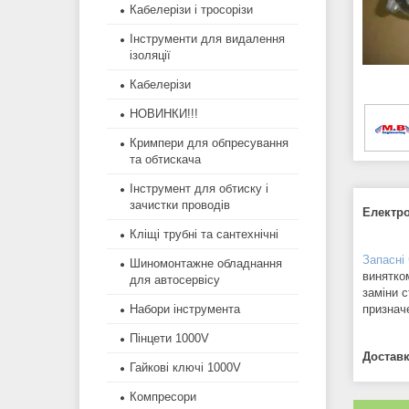
Кабелерізи і тросорізи
Інструменти для видалення
ізоляції
Кабелерізи
НОВИНКИ!!!
Кримпери для обпресування
та обтискача
Інструмент для обтиску і
зачистки проводів
Електр
Кліщі трубні та сантехнічні
Запасні
Шиномонтажне обладнання
винятко
для автосервісу
заміни с
Набори інструмента
признач
Пінцети 1000V
Доставк
Гайкові ключі 1000V
Компресори