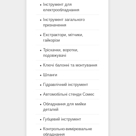
Інструмент для
електрообладнання
Інструмент загального
призначення
Екстрактори, мітчики,
гайкорізи
Тріскачки, воротки,
подовжувачі
Ключі балонні та монтування
Шланги
Гідравлічний інструмент
Автомобільні стенди Сомес
Обладнання для мийки
деталей
Губцевий інструмент
Контрольно-вимірювальне
обладнання