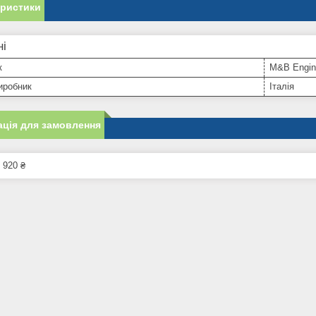
еристики
ні
к
M&B Engin
иробник
Італія
ція для замовлення
 920 ₴