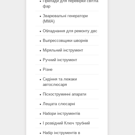
Прилади для перевірки світла
фар
Зварювальні генератори
(MMA)
Обладнання для ремонту двс
Выпрессовщики шворнів
Міряльний інструмент
Ручний інструмент
Різне
Сидіння та лежаки
автослюсаря
Піскоструминні апарати
Лещата слюсарні
Набори інструментів
І розвідний Ключ трубний
Набір інструментів в