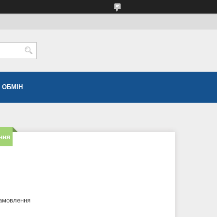
 ОБМІН
ння
замовлення