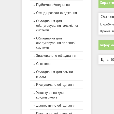
Характ
Підйомне обладнання
Стенди розвал-сходження
Основ
Обладнання для
Виробни
обслуговування гальмівної
системи
Країна в
Обладнання для
обслуговування паливної
Інформа
системи
Зварювальне обладнання
Ціна:
10
Споттери
Обладнання для заміни
масла
Рихтувальне обладнання
Устаткування для
кондиціонерів
Діагностичне обладнання
Пуско-зарядні пристрої