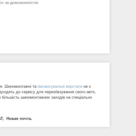
нів
за домовленістю
ня. Шиномонтажні та
балансувальні верстати
не є
адходять до сервісу для переобвзування свого авто,
ти більшість шиномонтажних заходів на спеціально
Т, Новая почта.