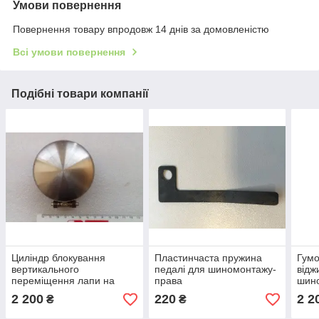
Умови повернення
Повернення товару впродовж 14 днів за домовленістю
Всі умови повернення
Подібні товари компанії
Циліндр блокування
Пластинчаста пружина
Гумо
вертикального
педалі для шиномонтажу-
відж
переміщення лапи на
права
шин
автомат Т624,626
2 200
220
2 2
₴
₴