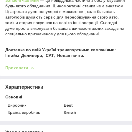
Запасні частини
— це невіддільна частина з обслуговування
будь-якого обладнання. Шиномонтажні станки не є винятком.
Ці агрегати дуже популярні в міжсезоння, коли більшість
автолюбів шукають сервіс для переобвзування свого авто,
заміни старих покришок на нові та інші операції. Сьогодні
дуже просто виконувати більшість шиномонтажних заходів на
спеціально призначеному для цього обладнанні.
Доставка по всій Україні транспортними компаніями:
Інтайм Деливери, САТ, Новая почта.
Приховати
Характеристики
Основні
Виробник
Best
Країна виробник
Китай