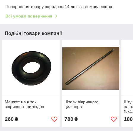
Повернення товару впродовж 14 днів за домовленістю
Всі умови повернення
Подібні товари компанії
Манжет на шток
Штовх відривного
Штуц
відривного циліндра
циліндра
на в
(8х1
260
780
180
₴
₴