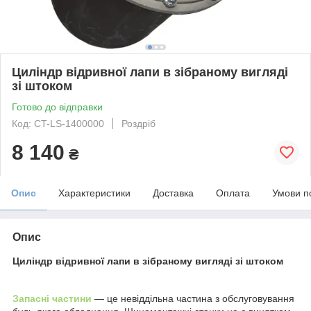
Циліндр відривної лапи в зібраному вигляді
зі штоком
Готово до відправки
Код: CT-LS-1400000
Роздріб
8 140
₴
Опис
Характеристики
Доставка
Оплата
Умови п
Опис
Циліндр відривної лапи в зібраному вигляді зі штоком
Запасні частини
— це невіддільна частина з обслуговування