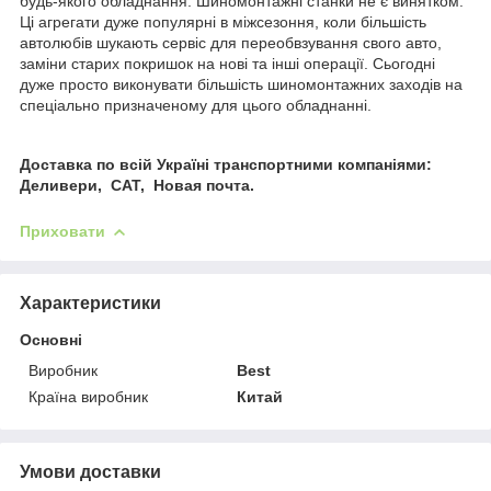
будь-якого обладнання. Шиномонтажні станки не є винятком.
Ці агрегати дуже популярні в міжсезоння, коли більшість
автолюбів шукають сервіс для переобвзування свого авто,
заміни старих покришок на нові та інші операції. Сьогодні
дуже просто виконувати більшість шиномонтажних заходів на
спеціально призначеному для цього обладнанні.
Доставка по всій Україні транспортними компаніями:
Деливери, САТ, Новая почта.
Приховати
Характеристики
Основні
Виробник
Best
Країна виробник
Китай
Умови доставки