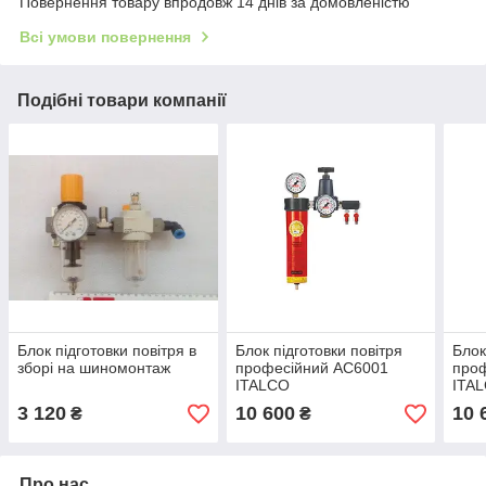
Повернення товару впродовж 14 днів за домовленістю
Всі умови повернення
Подібні товари компанії
Блок підготовки повітря в
Блок підготовки повітря
Блок
зборі на шиномонтаж
професійний AC6001
про
ITALCO
ITA
3 120
10 600
10 
₴
₴
Про нас