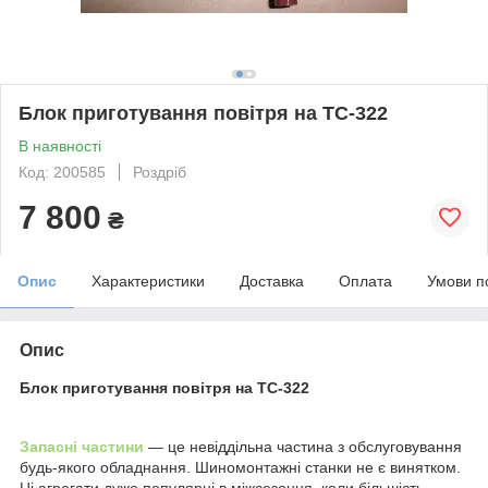
Блок приготування повітря на ТС-322
В наявності
Код: 200585
Роздріб
7 800
₴
Опис
Характеристики
Доставка
Оплата
Умови п
Опис
Блок приготування повітря на ТС-322
Запасні частини
— це невіддільна частина з обслуговування
будь-якого обладнання. Шиномонтажні станки не є винятком.
Ці агрегати дуже популярні в міжсезоння, коли більшість