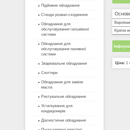
Підйомне обладнання
Основ
Стенди розвал-сходження
Виробни
Обладнання для
обслуговування гальмівної
Країна в
системи
Обладнання для
Інформа
обслуговування паливної
системи
Ціна:
1 
Зварювальне обладнання
Споттери
Обладнання для заміни
масла
Рихтувальне обладнання
Устаткування для
кондиціонерів
Діагностичне обладнання
Пуско-зарядні пристрої