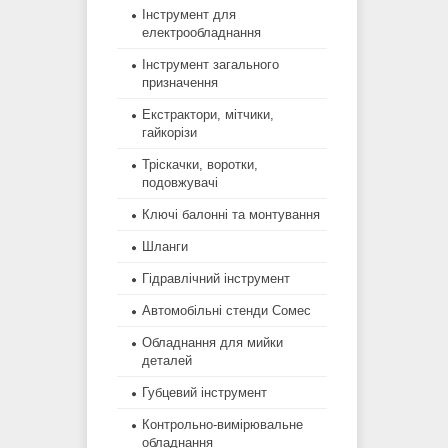
Інструмент для
електрообладнання
Інструмент загального
призначення
Екстрактори, мітчики,
гайкорізи
Тріскачки, воротки,
подовжувачі
Ключі балонні та монтування
Шланги
Гідравлічний інструмент
Автомобільні стенди Сомес
Обладнання для мийки
деталей
Губцевий інструмент
Контрольно-вимірювальне
обладнання