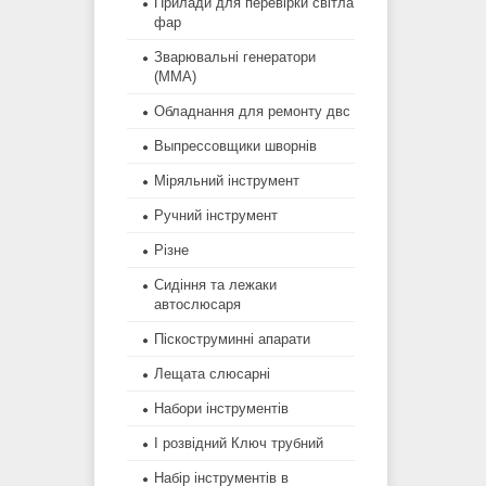
Прилади для перевірки світла
фар
Зварювальні генератори
(MMA)
Обладнання для ремонту двс
Выпрессовщики шворнів
Міряльний інструмент
Ручний інструмент
Різне
Сидіння та лежаки
автослюсаря
Піскоструминні апарати
Лещата слюсарні
Набори інструментів
І розвідний Ключ трубний
Набір інструментів в