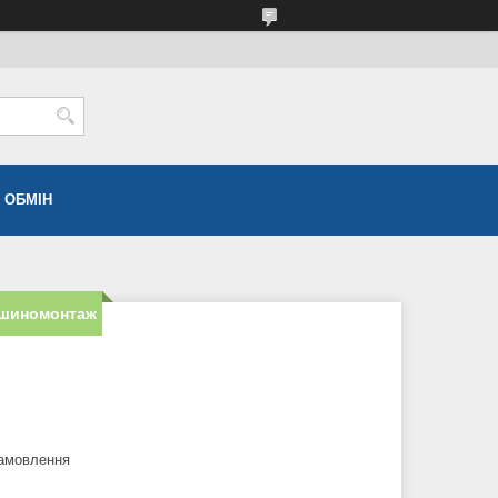
 ОБМІН
 шиномонтаж
замовлення