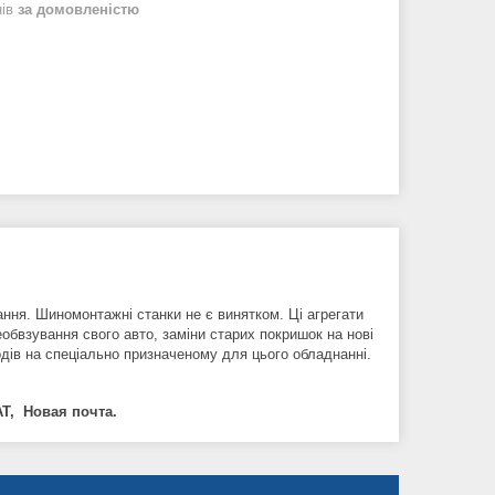
нів
за домовленістю
ння. Шиномонтажні станки не є винятком. Ці агрегати
обвзування свого авто, заміни старих покришок на нові
одів на спеціально призначеному для цього обладнанні.
Т, Новая почта.