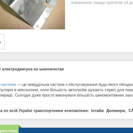
повернення товару протягом 14 д
т електродвигуна на шиномонтаж
 частини
— це невіддільна частина з обслуговування будь-якого обладна
пулярні в міжсезоння, коли більшість автолюбів шукають сервіс для пере
 операції. Сьогодні дуже просто виконувати більшість шиномонтажних зах
а по всій Україні транспортними компаніями: Інтайм Деливери, СА
еристики