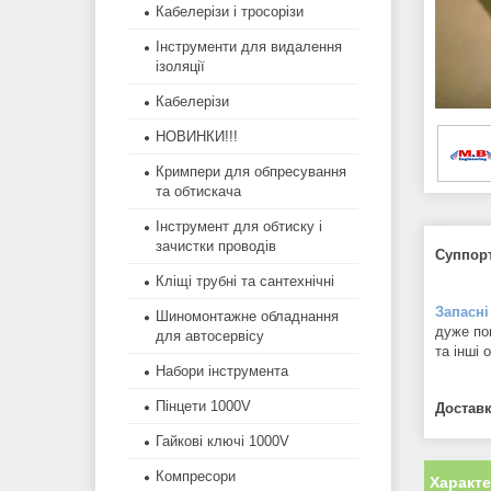
Кабелерізи і тросорізи
Інструменти для видалення
ізоляції
Кабелерізи
НОВИНКИ!!!
Кримпери для обпресування
та обтискача
Інструмент для обтиску і
зачистки проводів
Суппор
Кліщі трубні та сантехнічні
Запасні
Шиномонтажне обладнання
дуже по
для автосервісу
та інші
Набори інструмента
Пінцети 1000V
Доставк
Гайкові ключі 1000V
Компресори
Характ