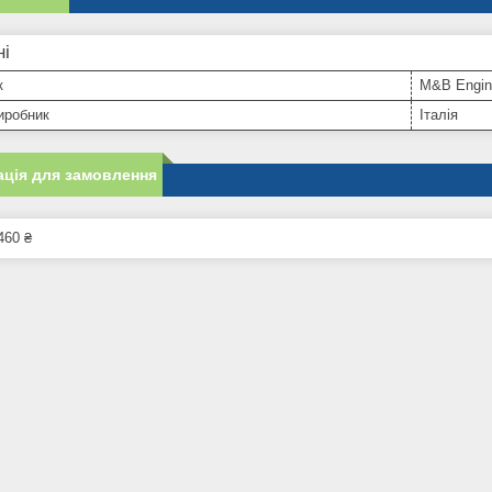
ні
к
M&B Engin
иробник
Італія
ція для замовлення
460 ₴