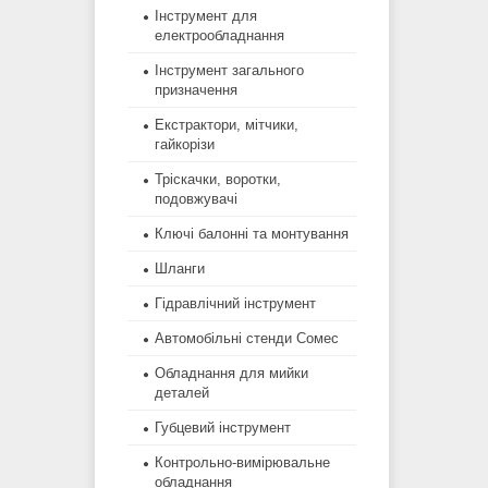
Інструмент для
електрообладнання
Інструмент загального
призначення
Екстрактори, мітчики,
гайкорізи
Тріскачки, воротки,
подовжувачі
Ключі балонні та монтування
Шланги
Гідравлічний інструмент
Автомобільні стенди Сомес
Обладнання для мийки
деталей
Губцевий інструмент
Контрольно-вимірювальне
обладнання