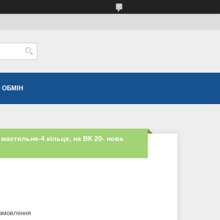
 ОБМІН
мастильне-4 кільце, на ВК 20- нова
замовлення