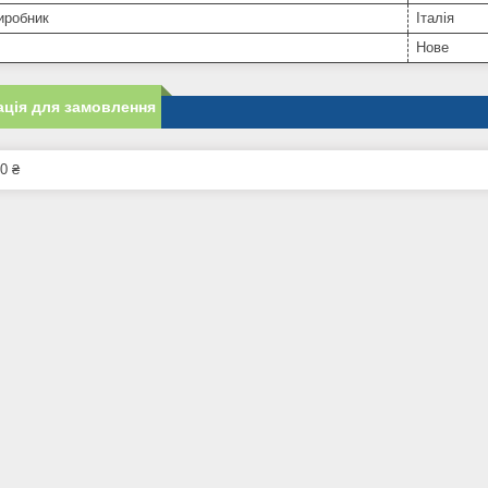
иробник
Італія
Нове
ція для замовлення
0 ₴