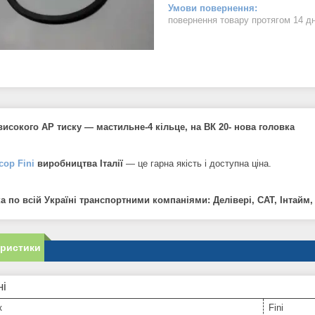
повернення товару протягом 14 д
високого АР тиску — мастильне-4 кільце, на ВК 20- нова головка
сор
Fini
виробництва Італії
— це гарна якість і доступна ціна.
а по всій Україні транспортними компаніями: Делівері, САТ, Інтайм
еристики
ні
к
Fini