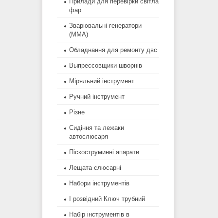
Прилади для перевірки світла
фар
Зварювальні генератори
(MMA)
Обладнання для ремонту двс
Выпрессовщики шворнів
Міряльний інструмент
Ручний інструмент
Різне
Сидіння та лежаки
автослюсаря
Піскоструминні апарати
Лещата слюсарні
Набори інструментів
І розвідний Ключ трубний
Набір інструментів в