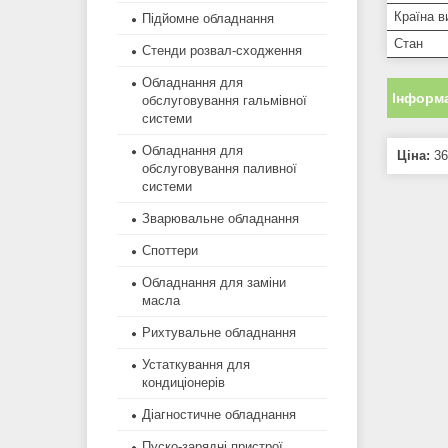
Країна в
Підйомне обладнання
Стан
Стенди розвал-сходження
Обладнання для
Інформа
обслуговування гальмівної
системи
Обладнання для
Ціна:
36
обслуговування паливної
системи
Зварювальне обладнання
Споттери
Обладнання для заміни
масла
Рихтувальне обладнання
Устаткування для
кондиціонерів
Діагностичне обладнання
Пуско-зарядні пристрої