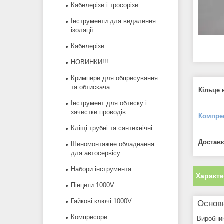
Кабелерізи і тросорізи
Інструменти для видалення
ізоляції
Кабелерізи
НОВИНКИ!!!
Кримпери для обпресування
та обтискача
Кільце 
Інструмент для обтиску і
зачистки проводів
Компре
Кліщі трубні та сантехнічні
Доставк
Шиномонтажне обладнання
для автосервісу
Набори інструмента
Характ
Пінцети 1000V
Гайкові ключі 1000V
Основ
Компресори
Виробни