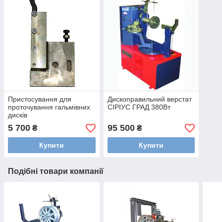
Пристосування для
Дископравильний верстат
проточування гальмівних
СІРІУС ГРАД 380Вт
дисків
5 700
95 500
₴
₴
Купити
Купити
Подібні товари компанії