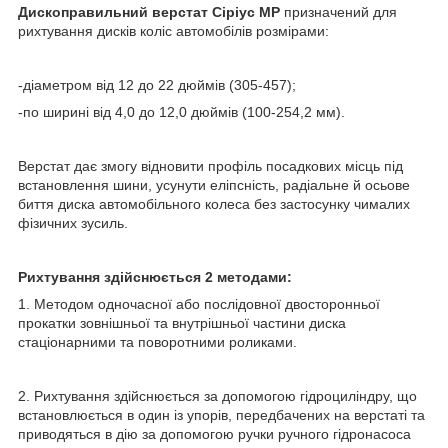
Дископравильний верстат Сіріус МР
призначений для
рихтування дисків коліс автомобілів розмірами:
-діаметром від 12 до 22 дюймів (305-457);
-по ширині від 4,0 до 12,0 дюймів (100-254,2 мм).
Верстат дає змогу відновити профіль посадкових місць під
встановлення шини, усунути еліпсність, радіальне й осьове
биття диска автомобільного колеса без застосунку чималих
фізичних зусиль.
Рихтування здійснюється 2 методами:
1. Методом одночасної або послідовної двосторонньої
прокатки зовнішньої та внутрішньої частини диска
стаціонарними та поворотними роликами.
2. Рихтування здійснюється за допомогою гідроциліндру, що
встановлюється в один із упорів, передбачених на верстаті та
приводяться в дію за допомогою ручки ручного гідронасоса