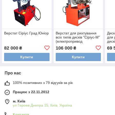
Верстат Сіріус Град Юніор
Верстат для рихтування
Диск
всіх типів дисків "Сіріус-М"
для 
(електропривод
дискі
гідростанції)
82 000
106 000
69 
₴
₴
Купити
Купити
Про нас
100% позитивних з 79 відгуків за рік
Працює з 22.11.2012
м. Київ
ул Героев Днепра 15, Київ, Україна
Контакти