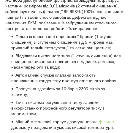
AC-6002
двоступеневий фільтр-вологовіддільник фільтрує
частинки розміром від 0,01 мікронів (2 ступені очищення),
забезпечує ступінь фільтрації 99,998% (100% технічно чисте
повітря) і в такий спосіб запобігає дефектам під час
нанесення ЛКМ, пов'язаним із забрудненням стисненого
повітря, а також дорогі роботи з їх виправлення.
Фільтр із пресованої порошкової бронзи (1 ступінь
очищення) зі ступенем очищення від 5 мікронів має
тривалий термін експлуатації та легко очищається;
Відділювач циклонного типу (1 ступінь очищення) для
очищення стисненого повітря від шкідливих домішок,
насамперед олії та води;
Автоматичні спускні клапани запобігають
проникненню конденсату в контур стисненого повітря;
Пропускна здатність за 10 барів 2300 літрів за
хвилину;
Точна система регулювання тиску завдяки
використанню професійного регулятора тиску з
манометром;
Міцний металевий корпус двоступеневого
фільтра
дає змогу працювати в умовах високої температури;