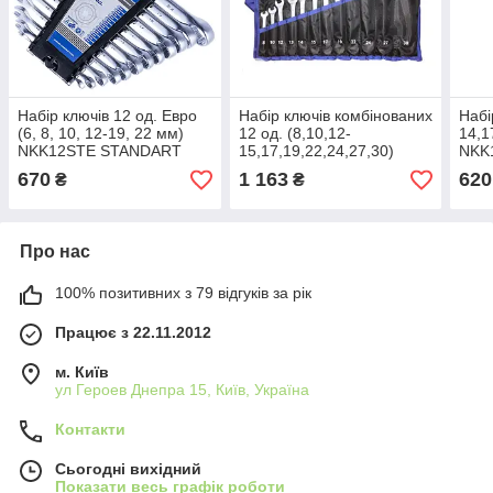
Набір ключів 12 од. Евро
Набір ключів комбінованих
Набі
(6, 8, 10, 12-19, 22 мм)
12 од. (8,10,12-
14,1
NKK12STE STANDART
15,17,19,22,24,27,30)
NKK
NKK12STA-S STANDART
670
1 163
620
₴
₴
Про нас
100% позитивних з 79 відгуків за рік
Працює з 22.11.2012
м. Київ
ул Героев Днепра 15, Київ, Україна
Контакти
Сьогодні вихідний
Показати весь графік роботи