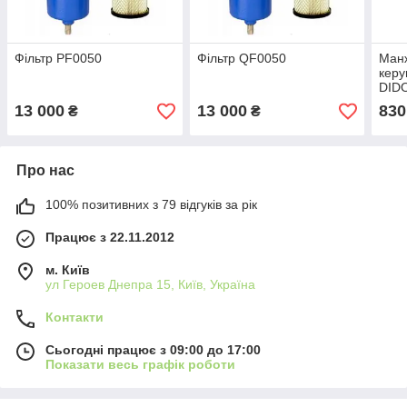
Фільтр PF0050
Фільтр QF0050
Манж
керу
DID
13 000
13 000
830
₴
₴
Про нас
100% позитивних з 79 відгуків за рік
Працює з 22.11.2012
м. Київ
ул Героев Днепра 15, Київ, Україна
Контакти
Сьогодні працює з 09:00 до 17:00
Показати весь графік роботи