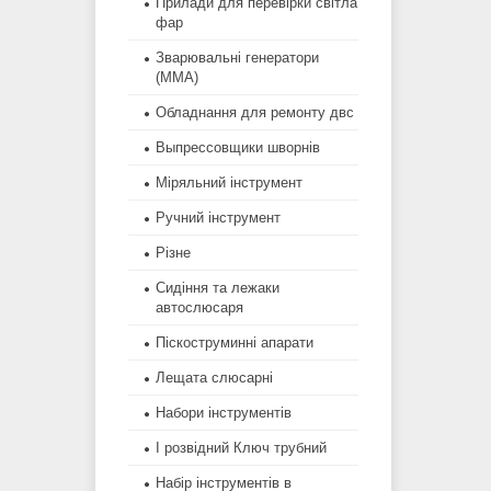
Прилади для перевірки світла
фар
Зварювальні генератори
(MMA)
Обладнання для ремонту двс
Выпрессовщики шворнів
Міряльний інструмент
Ручний інструмент
Різне
Сидіння та лежаки
автослюсаря
Піскоструминні апарати
Лещата слюсарні
Набори інструментів
І розвідний Ключ трубний
Набір інструментів в