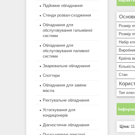
Характ
Підйомне обладнання
Стенди розвал-сходження
Основн
Обладнання для
Розмір m
обслуговування гальмівної
Розмір 
системи
Набір кл
Обладнання для
Виробни
обслуговування паливної
системи
Країна в
Зварювальне обладнання
Кількіст
Стан
Споттери
Корист
Обладнання для заміни
масла
Тип клю
Рихтувальне обладнання
Інформа
Устаткування для
кондиціонерів
Діагностичне обладнання
Ціна:
11
Пуско-зарядні пристрої