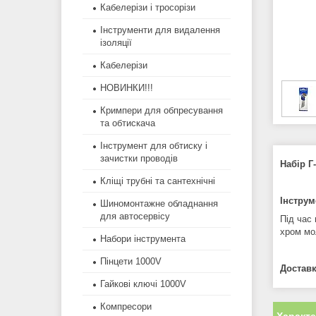
Кабелерізи і тросорізи
Інструменти для видалення
ізоляції
Кабелерізи
НОВИНКИ!!!
Кримпери для обпресування
та обтискача
Інструмент для обтиску і
зачистки проводів
Набір Г
Кліщі трубні та сантехнічні
Інструм
Шиномонтажне обладнання
для автосервісу
Під час
хром мо
Набори інструмента
Пінцети 1000V
Доставк
Гайкові ключі 1000V
Компресори