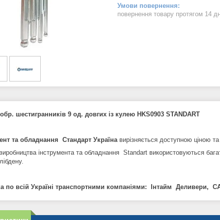
повернення товару протягом 14 д
-обр. шестигранників 9 од. довгих із кулею HKS0903 STANDART
ент та обладнання Стандарт Україна
вирізняється доступною ціною та 
 виробництва інструмента та обладнання Standart використовуються багат
лібдену.
а по всій Україні транспортними компаніями: Інтайм Деливери, СА