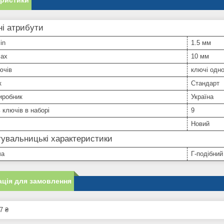
еристики
і атрибути
in
1.5 мм
max
10 мм
ючів
ключі одно
к
Стандарт
иробник
Україна
ь ключів в наборі
9
Новий
увальницькі характеристики
ча
Г-подібний
ція для замовлення
7 ₴