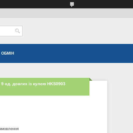
 ОБМІН
 9 од. довгих із кулею HKS0903
замовлення