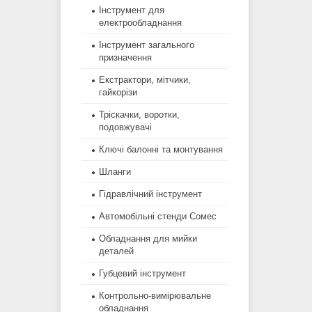
Інструмент для
електрообладнання
Інструмент загального
призначення
Екстрактори, мітчики,
гайкорізи
Тріскачки, воротки,
подовжувачі
Ключі балонні та монтування
Шланги
Гідравлічний інструмент
Автомобільні стенди Сомес
Обладнання для мийки
деталей
Губцевий інструмент
Контрольно-вимірювальне
обладнання