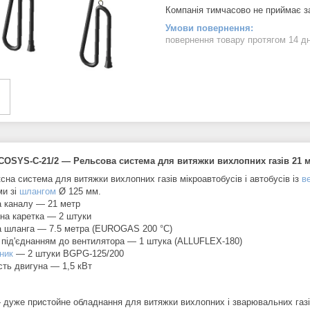
Компанія тимчасово не приймає 
повернення товару протягом 14 д
ECOSYS-C-21/2 — Рельсова система для витяжки вихлопних газів 21 
сна система для витяжки вихлопних газів мікроавтобусів і автобусів із
в
ми зі
шлангом
Ø 125 мм.
 каналу — 21 метр
на каретка — 2 штуки
 шланга — 7.5 метра (EUROGAS 200 °C)
 під'єднанням до вентилятора — 1 штука (ALLUFLEX-180)
ник
— 2 штуки BGPG-125/200
сть двигуна — 1,5 кВт
дуже пристойне обладнання для витяжки вихлопних і зварювальних газі