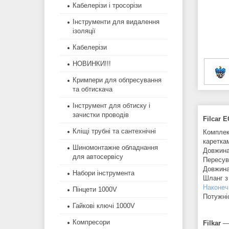
Кабелерізи і тросорізи
Інструменти для видалення
ізоляції
Кабелерізи
НОВИНКИ!!!
Кримпери для обпресування
та обтискача
Інструмент для обтиску і
зачистки проводів
Filcar 
Кліщі трубні та сантехнічні
Комплек
каретка
Шиномонтажне обладнання
Довжина
для автосервісу
Пересув
Довжина
Набори інструмента
Шланг з
Наконеч
Пінцети 1000V
Потужні
Гайкові ключі 1000V
Компресори
Filkar
— 