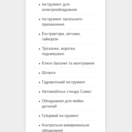
Інструмент для
електрообладнання
Інструмент загального
призначення
Екстрактори, мітчики,
гайкорізи
Тріскачки, воротки,
подовжувачі
Ключі балонні та монтування
Шланги
Гідравлічний інструмент
Автомобільні стенди Сомес
Обладнання для мийки
деталей
Губцевий інструмент
Контрольно-вимірювальне
обладнання