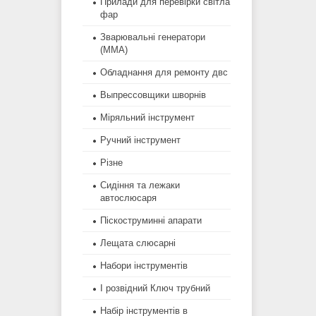
Прилади для перевірки світла
фар
Зварювальні генератори
(MMA)
Обладнання для ремонту двс
Выпрессовщики шворнів
Міряльний інструмент
Ручний інструмент
Різне
Сидіння та лежаки
автослюсаря
Піскоструминні апарати
Лещата слюсарні
Набори інструментів
І розвідний Ключ трубний
Набір інструментів в