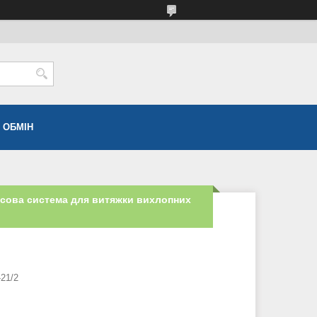
 ОБМІН
ьсова система для витяжки вихлопних
21/2