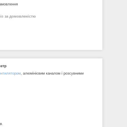
замовлення
нів
за домовленістю
метр
ентилятором
, алюмінієвим каналом і розсувними
в.