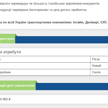
багато перевершує як більшість італійських виробників-конкурентів.
родукції перевірена багаторазово та ціна досить прийнятна.
а по всій Україні транспортними компаніями: Інтайм, Делівері, САТ,
еристики
і атрибути
к
Filcar
Новий
иробник
Італія
ція для замовлення
4 960 ₴