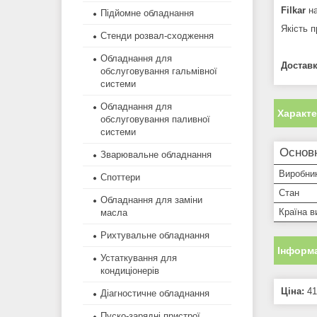
Filkar
на
Підйомне обладнання
Якість п
Стенди розвал-сходження
Обладнання для
Доставк
обслуговування гальмівної
системи
Обладнання для
Характ
обслуговування паливної
системи
Основн
Зварювальне обладнання
Виробни
Споттери
Стан
Обладнання для заміни
Країна в
масла
Рихтувальне обладнання
Інформа
Устаткування для
кондиціонерів
Ціна:
41
Діагностичне обладнання
Пуско-зарядні пристрої