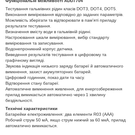
Функціональні можливості ADD7704
Тестування гальмівних рідин класів DOT3, DOT4, DOT5.
Виконання вимірювання відповідно до заданих параметрів.
Можливість зберігати та відтворювати в пам'яті приладу
результати тестування.
Визначення вмісту води в гальмівній рідині.
Настроювання шкали вимірювання, вибір стандарту
вимірювання та записування.
Водонепроникний корпус датчика.
Виведення результатів тестування в цифровому та
графічному вигляді.
Звукова індикація низького заряду батареї й автоматичного
вимкнення, захист акумуляторних батарей.
Цифровий годинник, показ дати та часу.
Відтворення стану батареї.
Автоматичне вимкнення живлення, для енергозбереження
прилад вимикається автоматично через 1 хвилину
бездіяльності.
Технічні характеристики
Батарейки електроживлення: два елементи R03 (AAA)
Робочий струм 50 мА, якщо струм нижчий за 60 мкА, прилад
автоматично вимикається.