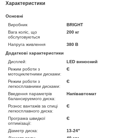
Характеристики
Основні
Виробник
BRIGHT
Вага коліс, що
200 кг
обслуговуються
Напруга живлення
380 В
Додаткові характеристики
Дисплей:
LED виносний
Режим роботи з
Є
мотоциклетними дисками:
Режим роботи з
Є
легкосплавними дисками:
Введення параметрів
Напівавтомат
балансируемого диска:
Рознос вантажів за спиці
Є
легкосплавного диска:
Програма швидкої
Є
оптимізації:
Діаметр диска:
13-24"
Діаметр валу:
40 мм