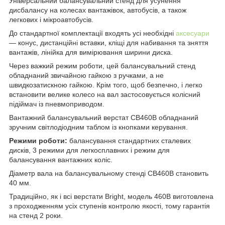
Універсальний балансувальний стенд для усунення
дисбалансу на колесах вантажівок, автобусів, а також
легкових і мікроавтобусів.
До стандартної комплектації входять усі необхідні
аксесуари
— конус, дистанційні вставки, кліщі для набивання та зняття
вантажів, лінійка для вимірювання ширини диска.
Через важкий режим роботи, цей балансувальний стенд
обладнаний звичайною гайкою з ручками, а не
швидкозатискною гайкою. Крім того, щоб безпечно, і легко
встановити велике колесо на вал застосовується колісний
підіймач із пневмоприводом.
Вантажний балансувальний верстат СВ460В обладнаний
зручним світлодіодним таблом із кнопками керування.
Режими роботи:
балансування стандартних сталевих
дисків, 3 режими для легкосплавних і режим для
балансування вантажних коліс.
Діаметр вала на балансувальному стенді CB460B становить
40 мм.
Традиційно, як і всі верстати Bright, модель 460B виготовлена
з проходженням усіх ступенів контролю якості, тому гарантія
на стенд 2 роки.