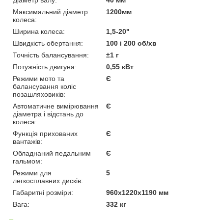
Максимальний діаметр
1200мм
колеса:
Ширина колеса:
1,5-20"
Швидкість обертання:
100 і 200 об/хв
Точність балансування:
±1 г
Потужність двигуна:
0,55 кВт
Режими мото та
Є
балансування коліс
позашляховиків:
Автоматичне вимірювання
Є
діаметра і відстань до
колеса:
Функція прихованих
Є
вантажів:
Обладнаний педальним
Є
гальмом:
Режими для
5
легкосплавних дисків:
Габаритні розміри:
960х1220х1190 мм
Вага:
332 кг