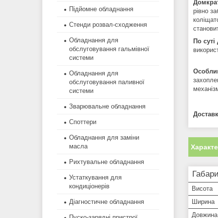
Домкрат
Підйомне обладнання
рівно за
коліщат
Стенди розвал-сходження
станови
Обладнання для
По суті
обслуговування гальмівної
викорис
системи
Особлив
Обладнання для
захоплен
обслуговування паливної
механіз
системи
Зварювальне обладнання
Доставк
Споттери
Обладнання для заміни
масла
Характ
Рихтувальне обладнання
Габари
Устаткування для
кондиціонерів
Висота
Діагностичне обладнання
Ширина
Довжина
Пуско-зарядні пристрої