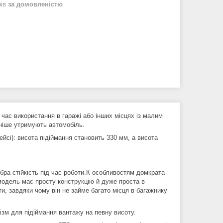
нів
за домовленістю
час використання в гаражі або інших місцях із малим
йніше утримують автомобіль.
ейсі): висота підіймання становить 330 мм, а висота
ра стійкість під час роботи.К особливостям домкрата
модель має просту конструкцію й дуже проста в
ити, завдяки чому він не займе багато місця в багажнику
ізм для підіймання вантажу на певну висоту.