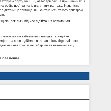
втотранспорту на СТО, автосервісах і в приміщеннях із
х робіт, пов'язаних із підняттям вантажу. Наявність
 підкатний у приміщенні. Вантажність такого пристрою
іля.
кцією, оскільки під час підіймання автомобіля
 з можливістю забезпечити швидке та надійне
мфортна зона підіймання, а наявність гідравлічного
дкатний має компактні габарити та невелику вагу.
 Нова пошта.