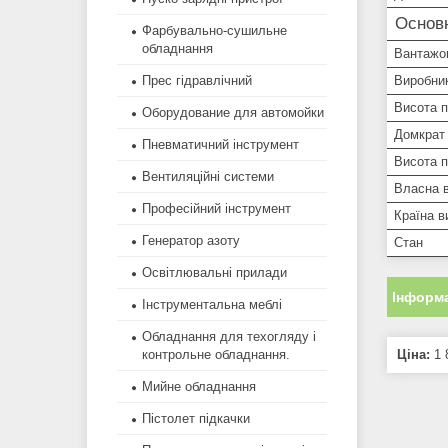
Основ
Фарбувально-сушильне
обладнання
Вантажо
Прес гідравлічний
Виробни
Висота 
Оборудование для автомойки
Домкрат 
Пневматичний інструмент
Висота 
Вентиляційні системи
Власна 
Професійний інструмент
Країна в
Генератор азоту
Стан
Освітлювальні прилади
Інформа
Інструментальна меблі
Обладнання для техогляду і
контрольне обладнання.
Ціна:
1 
Мийне обладнання
Пістолет підкачки