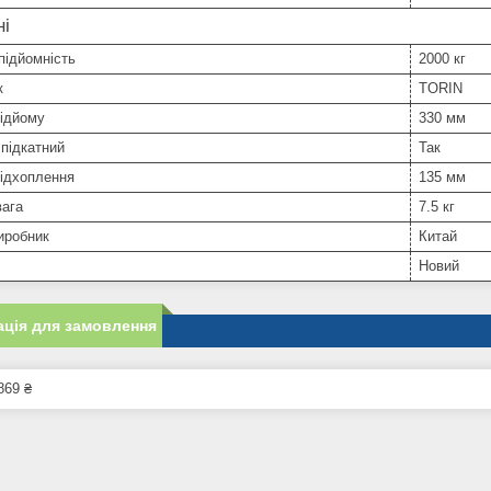
ні
підйомність
2000 кг
к
TORIN
підйому
330 мм
підкатний
Так
підхоплення
135 мм
вага
7.5 кг
иробник
Китай
Новий
ція для замовлення
869 ₴