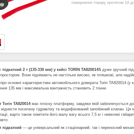
повернення товару протягом 14 д
т
підкатний 2 т (135-330 мм) у кейсі TORIN
TA820014S
дуже зручний під 
 простором. Вони піднімають не настільки високо, як пляшкові, але наді
про основні характеристики автомобільного домкрата Torin TA820014 (у к
ення 135 мм і максимальна вантажність становить 2 тонни.
 Torin TA820014
має плоску платформу, завдяки якій забезпечується доб
о віднести посилену гідравліку та модифікований запобіжний клапан. Ця 
ації, варто також помітити його малу вагу всього 7,5 кг і невеликі габар
авто.
т підкатний
— це універсальний як стаціонарний, так і переносний механ