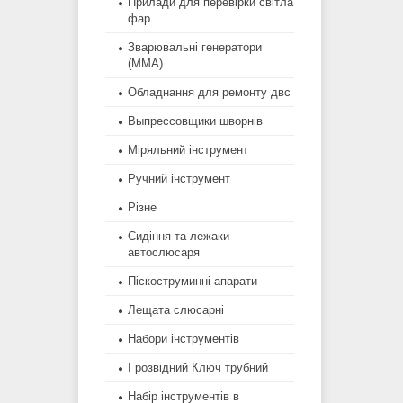
Прилади для перевірки світла
фар
Зварювальні генератори
(MMA)
Обладнання для ремонту двс
Выпрессовщики шворнів
Міряльний інструмент
Ручний інструмент
Різне
Сидіння та лежаки
автослюсаря
Піскоструминні апарати
Лещата слюсарні
Набори інструментів
І розвідний Ключ трубний
Набір інструментів в