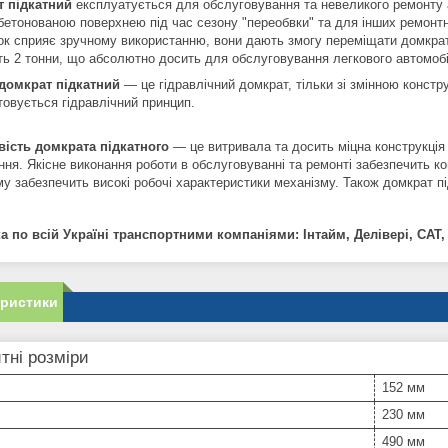
 підкатний
експлуатується для обслуговування та невеликого ремонту а
бетонованою поверхнею під час сезону "переобвки" та для інших ремонтни
ок сприяє зручному використанню, вони дають змогу переміщати домкрат
ть 2 тонни, що абсолютно досить для обслуговування легкового автомоб
 домкрат підкатний
— це гідравлічний домкрат, тільки зі змінною констру
товується гідравлічний принцип.
ість домкрата підкатного
— це витривала та досить міцна конструкція
ня. Якісне виконання роботи в обслуговуванні та ремонті забезпечить ко
му забезпечить високі робочі характеристики механізму. Також домкрат пі
а по всій Україні транспортними компаніями: Інтайм, Делівері, САТ,
еристики
тні розміри
152 мм
230 мм
490 мм