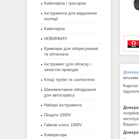
Кабелерізи і тросорізи
Інструменти для видалення
ізоляції
Кабелерізи
НОВИНКИ!!!
Кримпери для обпресування
та обтискача
Інструмент для обтиску і
зачистки проводів
Домкра
вільним
Кліщі трубні та сантехнічні
Коротко 
Шиномонтажне обладнання
підхопл
для автосервісу
Набори інструмента
Домкрат
потрібн
Пінцети 1000V
експлуат
Вашого 
Гайкові ключі 1000V
Домкра
Компресори