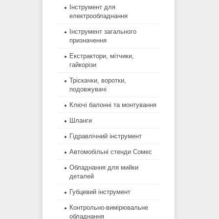
Інструмент для
електрообладнання
Інструмент загального
призначення
Екстрактори, мітчики,
гайкорізи
Тріскачки, воротки,
подовжувачі
Ключі балонні та монтування
Шланги
Гідравлічний інструмент
Автомобільні стенди Сомес
Обладнання для мийки
деталей
Губцевий інструмент
Контрольно-вимірювальне
обладнання