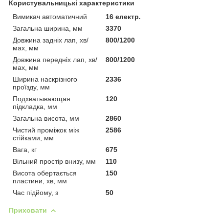
Користувальницькі характеристики
Вимикач автоматичний
16 електр.
Загальна ширина, мм
3370
Довжина задніх лап, хв/
800/1200
мах, мм
Довжина передніх лап, хв/
800/1200
мах, мм
Ширина наскрізного
2336
проїзду, мм
Подхватывающая
120
підкладка, мм
Загальна висота, мм
2860
Чистий проміжок між
2586
стійками, мм
Вага, кг
675
Вільний простір внизу, мм
110
Висота обертається
150
пластини, хв, мм
Час підйому, з
50
Приховати