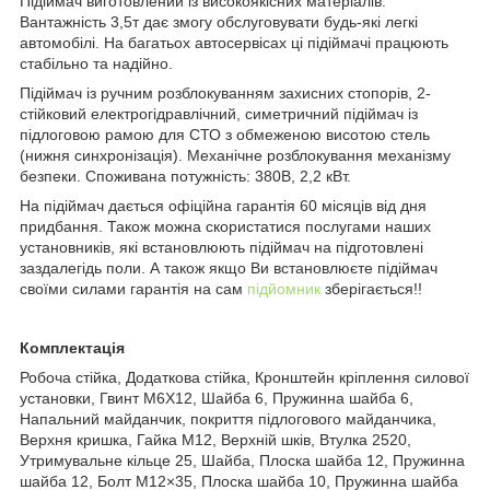
Підіймач виготовлений із високоякісних матеріалів.
Вантажність 3,5т дає змогу обслуговувати будь-які легкі
автомобілі. На багатьох автосервісах ці підіймачі працюють
стабільно та надійно.
Підіймач із ручним розблокуванням захисних стопорів, 2-
стійковий електрогідравлічний, симетричний підіймач із
підлоговою рамою для СТО з обмеженою висотою стель
(нижня синхронізація). Механічне розблокування механізму
безпеки. Споживана потужність: 380В, 2,2 кВт.
На підіймач дається офіційна гарантія 60 місяців від дня
придбання. Також можна скористатися послугами наших
установників, які встановлюють підіймач на підготовлені
заздалегідь поли. А також якщо Ви встановлюєте підіймач
своїми силами гарантія на сам
підйомник
зберігається!!
Комплектація
Робоча стійка, Додаткова стійка, Кронштейн кріплення силової
установки, Гвинт M6X12, Шайба 6, Пружинна шайба 6,
Напальний майданчик, покриття підлогового майданчика,
Верхня кришка, Гайка M12, Верхній шків, Втулка 2520,
Утримувальне кільце 25, Шайба, Плоска шайба 12, Пружинна
шайба 12, Болт M12×35, Плоска шайба 10, Пружинна шайба