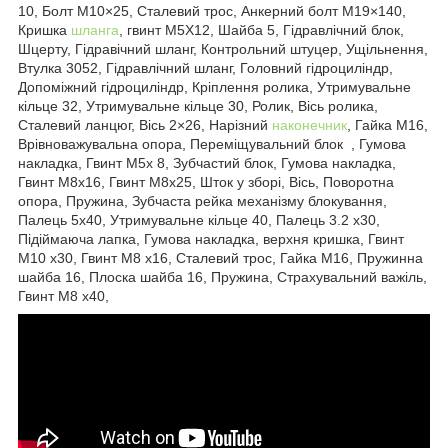
10, Болт M10×25, Сталевий трос, Анкерний болт M19×140,
Кришка
шланга
, гвинт M5X12, Шайба 5, Гідравлічний блок,
Шцерту, Гідравічний шланг, Контрольний штуцер, Ущільнення,
Втулка 3052, Гідравлічний шланг, Головний гідроциліндр,
Допоміжний гідроциліндр, Кріплення ролика, Утримувальне
кільце 32, Утримувальне кільце 30, Ролик, Вісь ролика,
Сталевий ланцюг, Вісь 2×26, Нарізний
наконечник
, Гайка М16,
Врівноважувальна опора, Переміщувальний блок , Гумова
накладка, Гвинт М5х 8, Зубчастий блок, Гумова накладка,
Гвинт М8х16, Гвинт М8х25, Шток у зборі, Вісь, Поворотна
опора, Пружина, Зубчаста рейка механізму блокування,
Палець 5х40, Утримувальне кільце 40, Палець 3.2 х30,
Підіймаюча лапка, Гумова накладка, верхня кришка, Гвинт
М10 х30, Гвинт М8 х16, Сталевий трос, Гайка М16, Пружинна
шайба 16, Плоска шайба 16, Пружина, Страхувальний важіль,
Гвинт М8 х40,