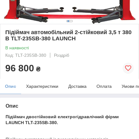
Підіймач автомобільний 2-стійковий 3,5 т 380
В TLT-235SB-380 LAUNCH
В наявності
Код: TLT-235SB-380
Роздріб
96 800
₴
Опис
Характеристики
Доставка
Оплата
Умови п
Опис
Підіймач двостійковий електрогідравлічний фірми
LAUNCH TLT-235SB-380.