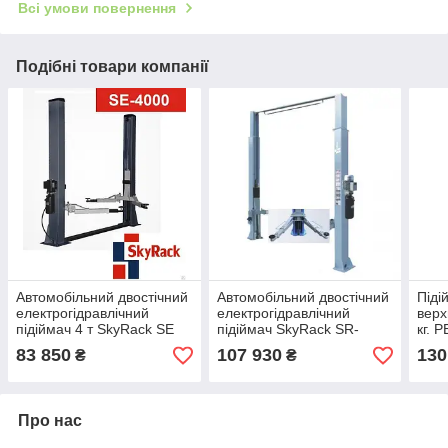
Всі умови повернення
Подібні товари компанії
Автомобільний двостічний
Автомобільний двостічний
Піді
електрогідравлічний
електрогідравлічний
верх
підіймач 4 т SkyRack SE
підіймач SkyRack SR-
кг. 
-4000 A
2040HN 220V
83 850
107 930
130
₴
₴
Про нас