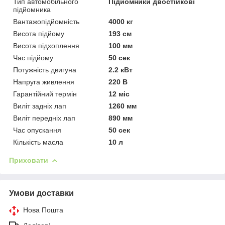
Тип автомобільного
Підйомники двостійкові
підйомника
Вантажопідйомність
4000 кг
Висота підйому
193 см
Висота підхоплення
100 мм
Час підйому
50 сек
Потужність двигуна
2.2 кВт
Напруга живлення
220 В
Гарантійний термін
12 міс
Виліт задніх лап
1260 мм
Виліт передніх лап
890 мм
Час опускання
50 сек
Кількість масла
10 л
Приховати
Умови доставки
Нова Пошта