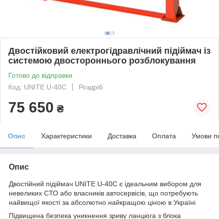
Двостійковий електрогідравлічний підіймач із
системою двостороннього розблокування
Готово до відправки
Код: UNITE U-40C
Роздріб
75 650
₴
Опис
Характеристики
Доставка
Оплата
Умови п
Опис
Двостійний підіймач UNITE U-40C є ідеальним вибором для
невеликих СТО або власників автосервісів, що потребують
найвищої якості за абсолютно найкращою ціною в Україні
Підвищена безпека уникнення зриву ланцюга з блока