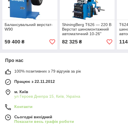
Балансувальний верстат-
ShiningBerg T626 — 220 В
T624
W90
Верстат шиномонтажний
шин
автоматичний 10-26"
авто
трет
59 400
82 325
114
₴
₴
Shin
Про нас
100% позитивних з 79 відгуків за рік
Працює з 22.11.2012
м. Київ
ул Героев Днепра 15, Київ, Україна
Контакти
Сьогодні вихідний
Показати весь графік роботи