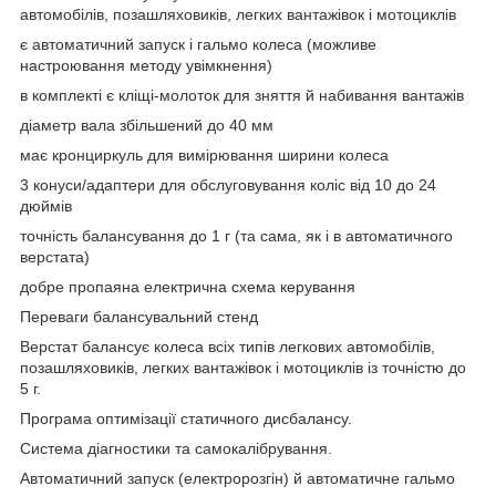
автомобілів, позашляховиків, легких вантажівок і мотоциклів
є автоматичний запуск і гальмо колеса (можливе
настроювання методу увімкнення)
в комплекті є кліщі-молоток для зняття й набивання вантажів
діаметр вала збільшений до 40 мм
має кронциркуль для вимірювання ширини колеса
3 конуси/адаптери для обслуговування коліс від 10 до 24
дюймів
точність балансування до 1 г (та сама, як і в автоматичного
верстата)
добре пропаяна електрична схема керування
Переваги балансувальний стенд
Верстат балансує колеса всіх типів легкових автомобілів,
позашляховиків, легких вантажівок і мотоциклів із точністю до
5 г.
Програма оптимізації статичного дисбалансу.
Система діагностики та самокалібрування.
Автоматичний запуск (електророзгін) й автоматичне гальмо