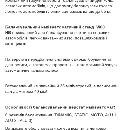
Компактний і зручний верстат балансувальний для коліс
легкових автомобілів, що дає змогу балансувати колеса
легкових автомобілів і легких вантажівок вагою до 65 кг.
Балансувальний напівавтоматичний стенд W60
HB
призначений для балансування всіх типів легкових
автомобілів, легких вантажних авто, позашляховиків і
мотоциклів.
На верстаті передбачена система самокалібрування та
діагностики, а також електророзгін — автоматичний запуск і
автоматичне гальмо колеса.
Встановлений не звичайний 36 міліметровий, а посилений
вал діаметром 40 мм!
Особливості балансувальний верстат напівавтомат:
6 режимів балансування (DINAMIC, STATIC, MOTO, ALU 1,
ALU 2 і ALU 3)
Ви зможете обслуговувати колеса всіх типів легкових