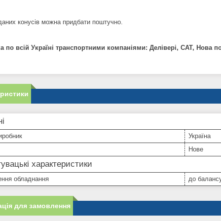
аданих конусів можна придбати поштучно.
а по всій Україні транспортними компаніями: Делівері, САТ, Нова п
еристики
ні
иробник
Україна
Нове
увацькі характеристики
ення обладнання
до баланс
ція для замовлення