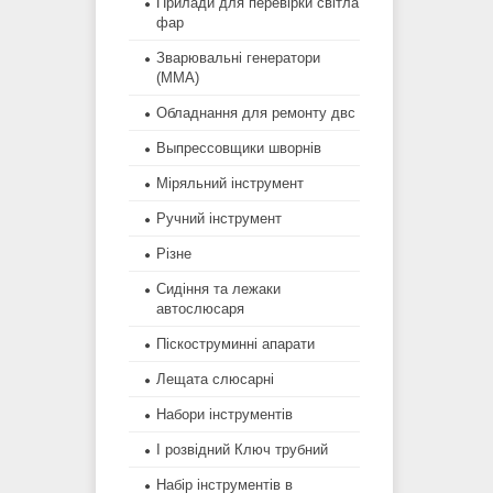
Прилади для перевірки світла
фар
Зварювальні генератори
(MMA)
Обладнання для ремонту двс
Выпрессовщики шворнів
Міряльний інструмент
Ручний інструмент
Різне
Сидіння та лежаки
автослюсаря
Піскоструминні апарати
Лещата слюсарні
Набори інструментів
І розвідний Ключ трубний
Набір інструментів в