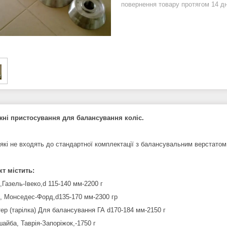
повернення товару протягом 14 д
ні пристосування для балансування коліс.
 які не входять до стандартної комплектації з балансувальним верстатом
т містить:
,Газель-Івеко,d 115-140 мм-2200 г
с, Монседес-Форд,d135-170 мм-2300 гр
тер (тарілка) Для балансування ГА d170-184 мм-2150 г
айба, Таврія-Запоріжок,-1750 г