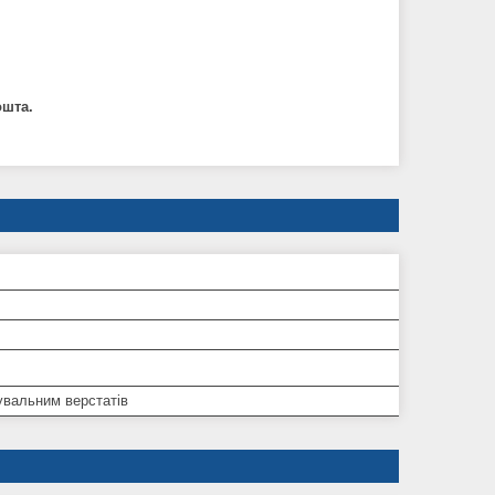
ошта.
увальним верстатів