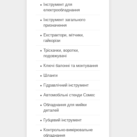
Інструмент для
електрообладнання
Інструмент загального
призначення
Екстрактори, мітчики,
гайкорізи
Тріскачки, воротки,
подовжувачі
Ключі балонні та монтування
Шланги
Гідравлічний інструмент
Автомобільні стенди Сомес
Обладнання для мийки
деталей
Губцевий інструмент
Контрольно-вимірювальне
обладнання