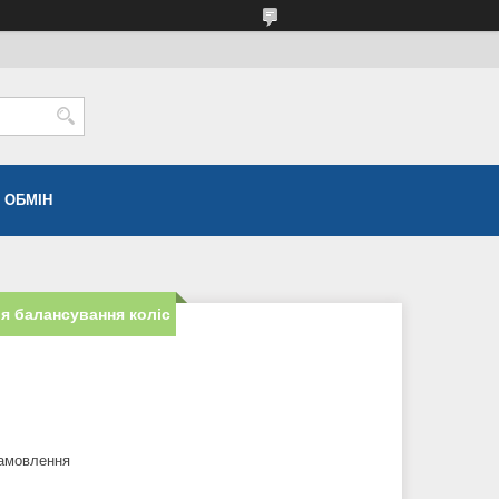
 ОБМІН
я балансування коліс
замовлення