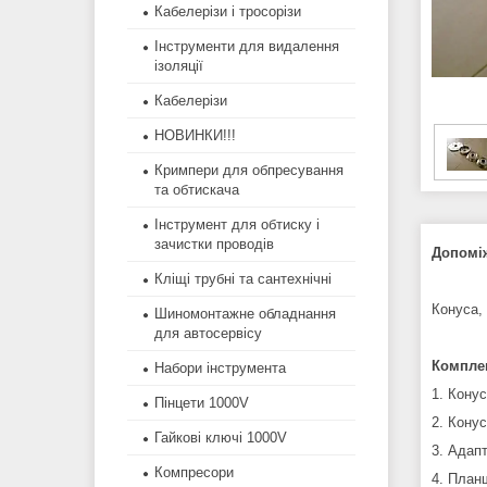
Кабелерізи і тросорізи
Інструменти для видалення
ізоляції
Кабелерізи
НОВИНКИ!!!
Кримпери для обпресування
та обтискача
Інструмент для обтиску і
зачистки проводів
Допоміж
Кліщі трубні та сантехнічні
Конуса,
Шиномонтажне обладнання
для автосервісу
Комплек
Набори інструмента
1. Конус
Пінцети 1000V
2. Кону
Гайкові ключі 1000V
3. Адап
Компресори
4. Планш