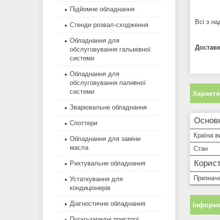
Підйомне обладнання
Всі з н
Стенди розвал-сходження
Обладнання для
Доставк
обслуговування гальмівної
системи
Обладнання для
обслуговування паливної
системи
Характ
Зварювальне обладнання
Основ
Споттери
Країна в
Обладнання для заміни
масла
Стан
Корист
Рихтувальне обладнання
Признач
Устаткування для
кондиціонерів
Діагностичне обладнання
Інформа
Пуско-зарядні пристрої