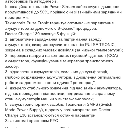
автосервісів та автодилерів.
Інноваційна технологія Power Stream забезпечує підвищення
продуктивності до 50%, порівнюючи зі звичайними зарядними
пристроями.
Технологія Pulse Tronic гарантує оптимальне заряджання
акумулятора за допомогою 8-фазної процедури.
Doctor Charge 130 виконує 5 функцій:
1. автоматичне заряджання та підтримання заряду
акумуляторів, використовуючи технологію PULSE TRONIC,
зокрема в складних умовах довкілля (за низької температури);
2. перевірка напруги на контактах і пусковій здатності (CCA)
акумулятора, функціонування генератора транспортного
засобу;
3. відновлення акумуляторів, схильних до сульфатації, і
глибоко розряджених акумуляторів, відновлення оптимальної
роботи за допомогою пери одичної регенерації;
4. джерело стабільного живлення під час заміни акумулятора,
під час проведення діагностики, підтримання в справному
стані акумуляторів машин у виставкових залах;
5. запуск транспортних засобів. Технологія SMPS (Switch
Mode Power Supply), щоразу у разі використання Doctor
Charge 130 встановлюються останні параметри.
З захистом і пристроєм PFC.