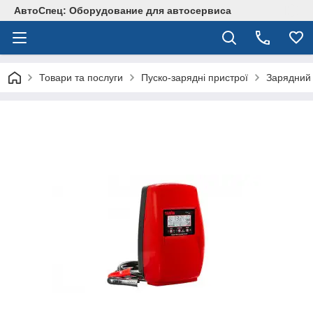
АвтоСпец: Оборудование для автосервиса
Товари та послуги
Пуско-зарядні пристрої
Зарядний