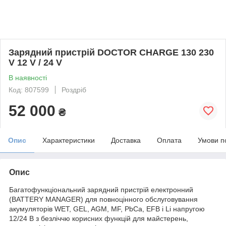
Зарядний пристрій DOCTOR CHARGE 130 230
V 12 V / 24 V
В наявності
Код: 807599
Роздріб
52 000
₴
Опис
Характеристики
Доставка
Оплата
Умови п
Опис
Багатофункціональний зарядний пристрій електронний
(BATTERY MANAGER) для повноцінного обслуговування
акумуляторів WET, GEL, AGM, MF, PbCa, EFB і Li напругою
12/24 В з безліччю корисних функцій для майстерень,