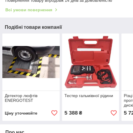
Повернення товару впродовж 14 днів за домовленістю
Всі умови повернення
Подібні товари компанії
Детектор люфтів
Тестер гальмівної рідини
Різц
ENERGOTEST
прот
диск
TG0
5 388
5 7
₴
Ціну уточнюйте
Про нас