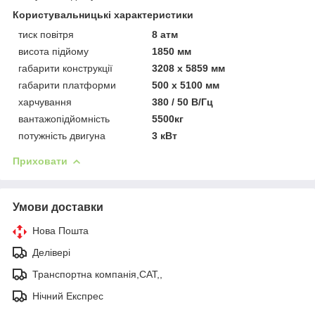
Користувальницькі характеристики
тиск повітря
8 атм
висота підйому
1850 мм
габарити конструкції
3208 х 5859 мм
габарити платформи
500 х 5100 мм
харчування
380 / 50 В/Гц
вантажопідйомність
5500кг
потужність двигуна
3 кВт
Приховати
Умови доставки
Нова Пошта
Делівері
Транспортна компанія,САТ,,
Нічний Експрес