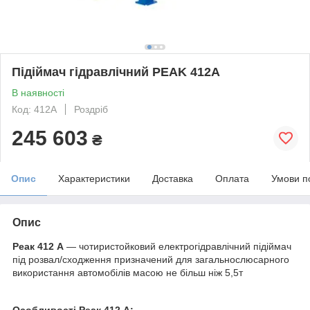
Підіймач гідравлічний PEAK 412А
В наявності
Код: 412А
Роздріб
245 603
₴
Опис
Характеристики
Доставка
Оплата
Умови п
Опис
Реак 412 А
— чотиристойковий електрогідравлічний підіймач
під розвал/сходження призначений для загальнослюсарного
використання автомобілів масою не більш ніж 5,5т
Особливості Реак 412 А: