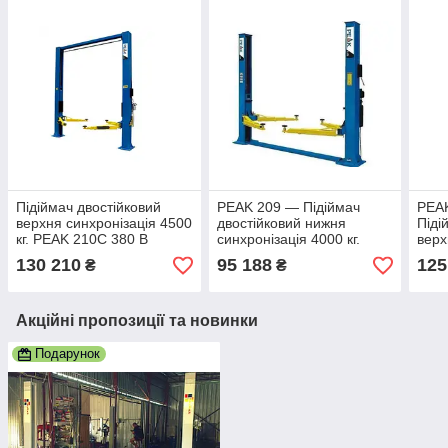
Підіймач двостійковий
PEAK 209 — Підіймач
PEA
верхня синхронізація 4500
двостійковий нижня
Піді
кг. PEAK 210C 380 В
синхронізація 4000 кг.
верх
130 210
95 188
125
₴
₴
Акційні пропозиції та новинки
Подарунок