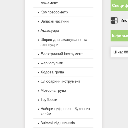
ложементі
Специфі
Компрессометр
Инс
Запасні частини
Аксесуари
Інформа
Шприц для змащування та
аксесуари
Ціна:
88
Електричний інструмент
Фарбопульти
Ходова група
Слюсарний інструмент
Моторна група
Труборізи
Набори цифрових і буквених
клейм
Знімачі підшипників