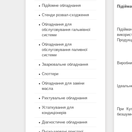
Підйомне обладнання
Підійм
Стенди розвал-сходження
Обладнання для
Підійма
обслуговування гальмівної
викорис
системи
Продукц
Обладнання для
обслуговування паливної
системи
Виробни
Зварювальне обладнання
Споттери
Обладнання для заміни
Ідеальне
масла
Рихтувальне обладнання
Устаткування для
При Куп
кондиціонерів
безшумн
Діагностичне обладнання
Пуско-зарядні пристрої