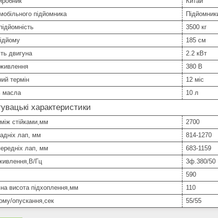
иробник
Китай
мобільного підйомника
Підйомники
підйомність
3500 кг
підйому
185 см
ть двигуна
2.2 кВт
 живлення
380 В
ний термін
12 міс
ь масла
10 л
увацькі характеристики
 між стійками,мм
2700
адніх лап, мм
814-1270
ередніх лап, мм
683-1159
живлення,В/Гц
3ф.380/50
590
на висота підхоплення,мм
110
ому/опускання,сек
55/55