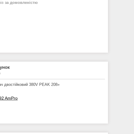
нів
за домовленістю
рунок
₴
ач двостійковий 380V PEAK 208»
592 AmPro