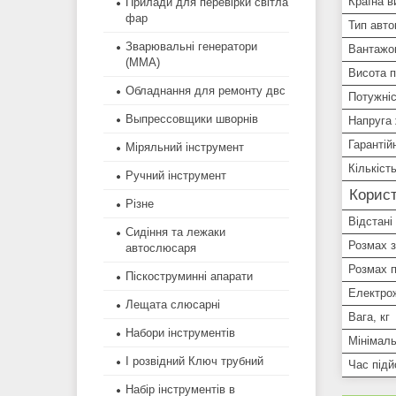
Країна в
Прилади для перевірки світла
фар
Тип авто
Зварювальні генератори
Вантажо
(MMA)
Висота 
Обладнання для ремонту двс
Потужніс
Выпрессовщики шворнів
Напруга
Гарантій
Міряльний інструмент
Кількіст
Ручний інструмент
Корист
Різне
Відстані
Сидіння та лежаки
Розмах з
автослюсаря
Розмах п
Піскоструминні апарати
Електро
Лещата слюсарні
Вага, кг
Набори інструментів
Мінімаль
І розвідний Ключ трубний
Час підй
Набір інструментів в