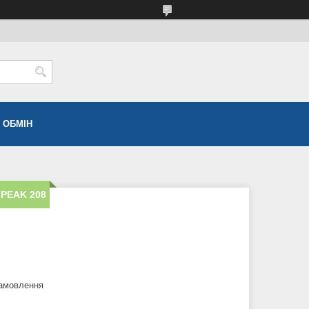
 ОБМІН
 PEAK 208
замовлення