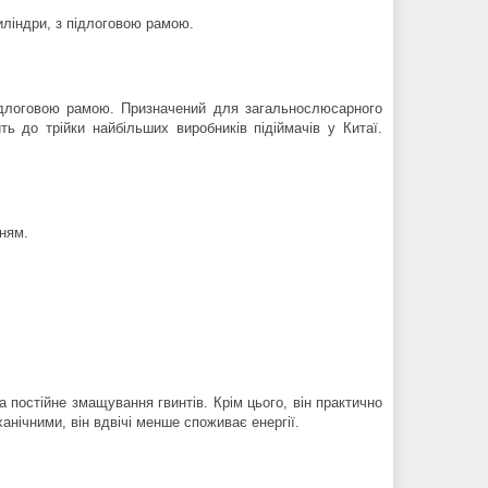
иліндри, з підлоговою рамою.
 підлоговою рамою. Призначений для загальнослюсарного
ь до трійки найбільших виробників підіймачів у Китаї.
ням.
 постійне змащування гвинтів. Крім цього, він практично
нічними, він вдвічі менше споживає енергії.