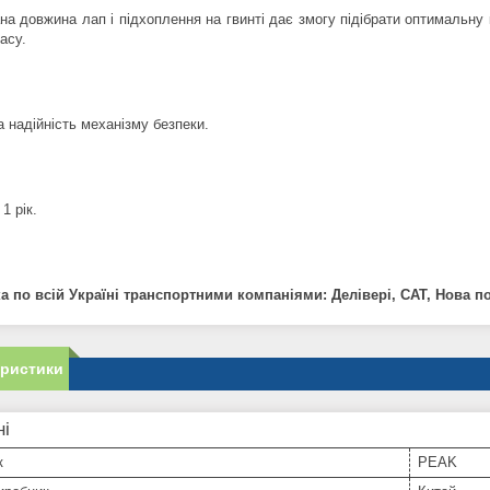
на довжина лап і підхоплення на гвинті дає змогу підібрати оптимальну
асу.
 надійність механізму безпеки.
1 рік.
а по всій Україні транспортними компаніями: Делівері, САТ, Нова п
еристики
ні
к
PEAK