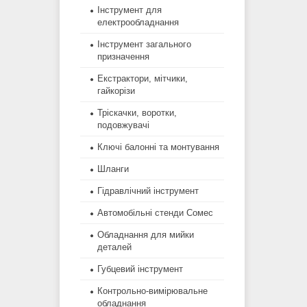
Інструмент для
електрообладнання
Інструмент загального
призначення
Екстрактори, мітчики,
гайкорізи
Тріскачки, воротки,
подовжувачі
Ключі балонні та монтування
Шланги
Гідравлічний інструмент
Автомобільні стенди Сомес
Обладнання для мийки
деталей
Губцевий інструмент
Контрольно-вимірювальне
обладнання