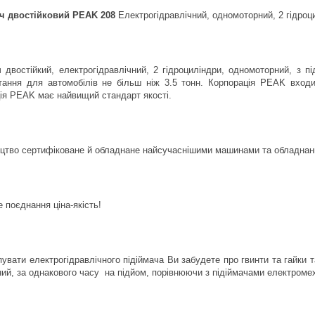
ач двостійковий PEAK 208
Електрогідравлічний, одномоторний, 2 гідроц
ч двостійкий, електрогідравлічний, 2 гідроциліндри, одномоторний, з
тання для автомобілів не більш ніж 3.5 тонн. Корпорація PEAK входит
ія PEAK має найвищий стандарт якості.
цтво сертифіковане й обладнане найсучаснішими машинами та обладнан
 поєднання ціна-якість!
увати електрогідравлічного підіймача Ви забудете про гвинти та гайки та
ий, за однакового часу на підйом, порівнюючи з підіймачами електромеха