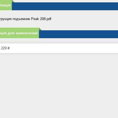
кація
трукция подъемник Peak 208.pdf
ція для замовлення
 229 ₴