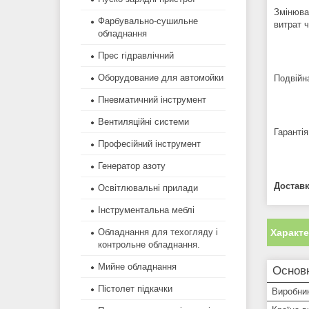
Змінюва
Фарбувально-сушильне
витрат ч
обладнання
Прес гідравлічний
Оборудование для автомойки
Подвійна
Пневматичний інструмент
Вентиляційні системи
Гарантія 
Професійний інструмент
Генератор азоту
Доставк
Освітлювальні прилади
Інструментальна меблі
Обладнання для техогляду і
Характ
контрольне обладнання.
Мийне обладнання
Основ
Пістолет підкачки
Виробни