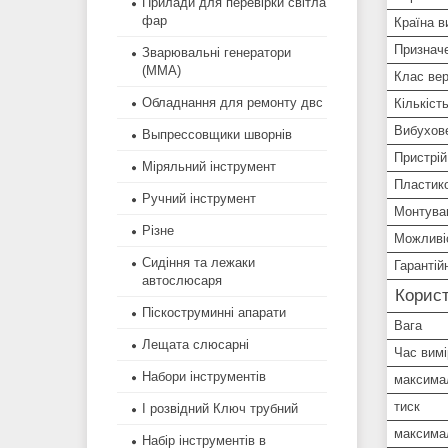
Прилади для перевірки світла
фар
Країна в
Признач
Зварювальні генератори
(MMA)
Клас ве
Обладнання для ремонту двс
Кількіст
Вибухов
Выпрессовщики шворнів
Пристрій
Міряльний інструмент
Пластико
Ручний інструмент
Монтува
Різне
Можливі
Сидіння та лежаки
Гарантій
автослюсаря
Корист
Піскоструминні апарати
Вага
Лещата слюсарні
Час вим
Набори інструментів
максима
тиск
І розвідний Ключ трубний
максимал
Набір інструментів в