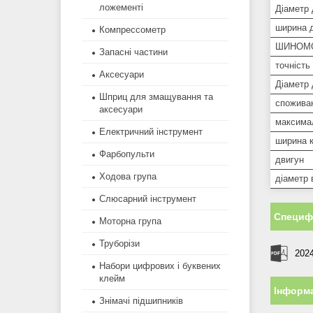
ложементі
Діаметр 
ширина 
Компрессометр
ШИНОМ
Запасні частини
точність
Аксесуари
Діаметр 
Шприц для змащування та
споживан
аксесуари
максима
Електричний інструмент
ширина 
Фарбопульти
двигун
Ходова група
діаметр 
Слюсарний інструмент
Специфі
Моторна група
Труборізи
2024
Набори цифрових і буквених
клейм
Інформа
Знімачі підшипників