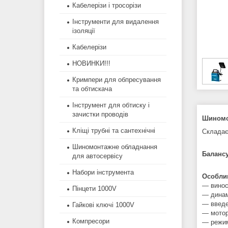
Кабелерізи і тросорізи
Інструменти для видалення
ізоляції
Кабелерізи
НОВИНКИ!!!
Кримпери для обпресування
та обтискача
Інструмент для обтиску і
зачистки проводів
Шиномо
Кліщі трубні та сантехнічні
Складає
Шиномонтажне обладнання
Баланс
для автосервісу
Набори інструмента
Особли
― винос
Пінцети 1000V
― динам
— введе
Гайкові ключі 1000V
― мотор
Компресори
― режим