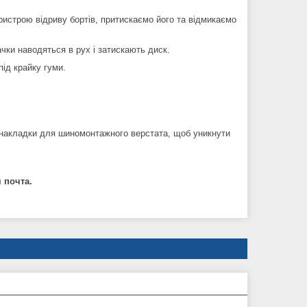
ристрою відриву бортів, притискаємо його та відмикаємо
чки наводяться в рух і затискають диск.
ід крайку гуми.
і накладки для шиномонтажного верстата, щоб уникнути
 почта.