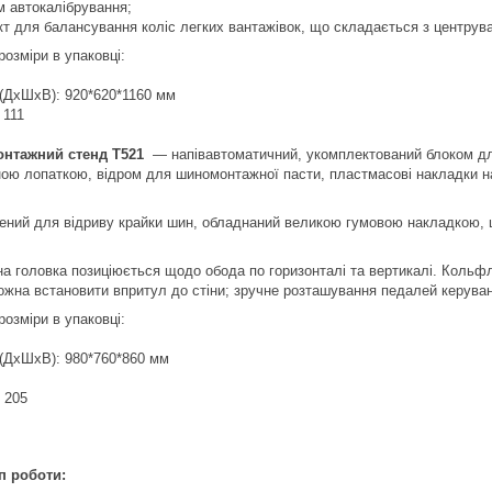
 автокалібрування;
кт для балансування коліс легких вантажівок, що складається з центрув
розміри в упаковці:
 (ДхШхВ): 920*620*1160 мм
 111
нтажний стенд T521
— напівавтоматичний, укомплектований блоком для
ою лопаткою, відром для шиномонтажної пасти, пластмасові накладки н
ений для відриву крайки шин, обладнаний великою гумовою накладкою, 
а головка позиціюється щодо обода по горизонталі та вертикалі. Кольфл
ожна встановити впритул до стіни; зручне розташування педалей керува
розміри в упаковці:
 (ДхШхВ): 980*760*860 мм
: 205
п роботи: