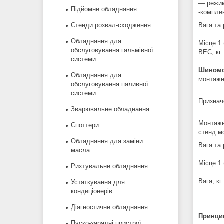
― режим
Підйомне обладнання
-компле
Стенди розвал-сходження
Вага та 
Обладнання для
Місце 1
обслуговування гальмівної
ВЕС, кг:
системи
Шиномо
Обладнання для
монтажн
обслуговування паливної
системи
Признач
Зварювальне обладнання
Монтажн
Споттери
стенд м
Обладнання для заміни
Вага та 
масла
Місце 1
Рихтувальне обладнання
Вага, кг
Устаткування для
кондиціонерів
Діагностичне обладнання
Принци
Пуско-зарядні пристрої