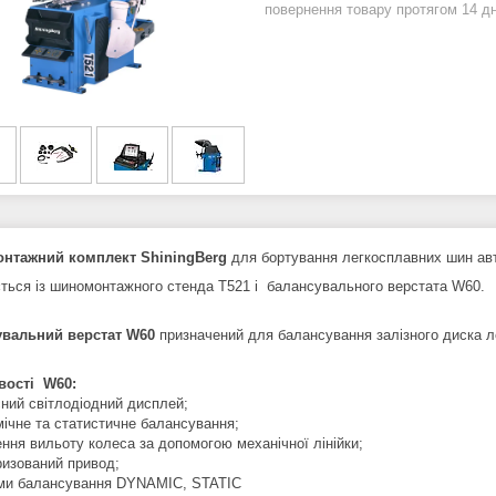
повернення товару протягом 14 д
нтажний комплект ShiningBerg
для бортування легкосплавних шин авто
ться із шиномонтажного стенда T521 і балансувального верстата W60.
увальний верстат W60
призначений для балансування залізного диска лег
вості W60:
ний світлодіодний дисплей;
ічне та статистичне балансування;
ння вильоту колеса за допомогою механічної лінійки;
изований привод;
и балансування DYNAMIC, STATIC