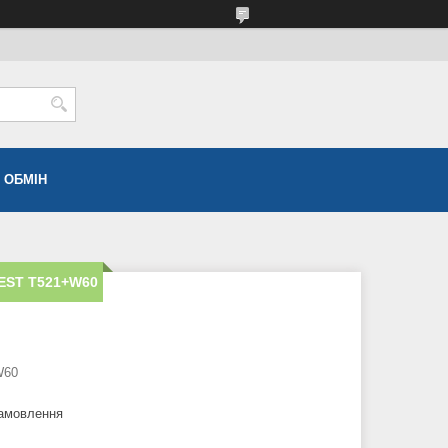
 ОБМІН
EST T521+W60
W60
замовлення