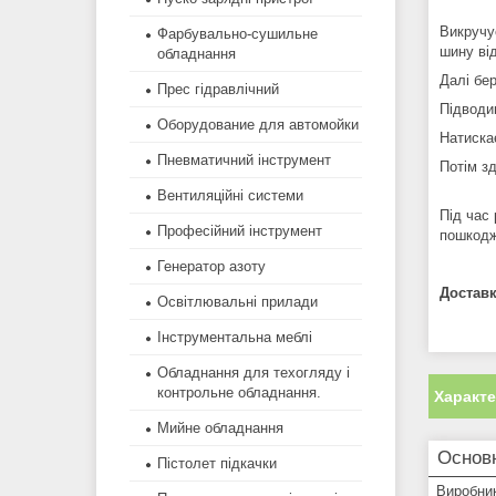
Викручу
Фарбувально-сушильне
шину ві
обладнання
Далі бе
Прес гідравлічний
Підводи
Оборудование для автомойки
Натиска
Пневматичний інструмент
Потім з
Вентиляційні системи
Під час
Професійний інструмент
пошкодж
Генератор азоту
Доставк
Освітлювальні прилади
Інструментальна меблі
Обладнання для техогляду і
контрольне обладнання.
Характ
Мийне обладнання
Основ
Пістолет підкачки
Виробни