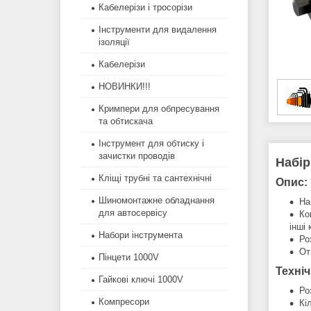
Кабелерізи і тросорізи
Інструменти для видалення
ізоляції
Кабелерізи
НОВИНКИ!!!
Кримпери для обпресування
та обтискача
Інструмент для обтиску і
зачистки проводів
Набір
Кліщі трубні та сантехнічні
Опис:
Шиномонтажне обладнання
На
для автосервісу
Ко
інші
Набори інструмента
Ро
От
Пінцети 1000V
Техніч
Гайкові ключі 1000V
Роз
Компресори
Кі