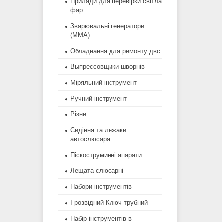
Прилади для перевірки світла
фар
Зварювальні генератори
(MMA)
Обладнання для ремонту двс
Выпрессовщики шворнів
Міряльний інструмент
Ручний інструмент
Різне
Сидіння та лежаки
автослюсаря
Піскоструминні апарати
Лещата слюсарні
Набори інструментів
І розвідний Ключ трубний
Набір інструментів в