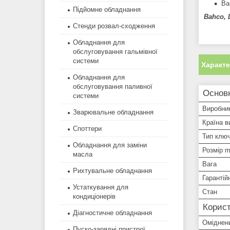
Ваг
Підйомне обладнання
Bahco,
Стенди розвал-сходження
Обладнання для
обслуговування гальмівної
системи
Характ
Обладнання для
обслуговування паливної
Основ
системи
Виробни
Зварювальне обладнання
Країна в
Споттери
Тип клю
Обладнання для заміни
Розмір 
масла
Вага
Рихтувальне обладнання
Гарантій
Устаткування для
Стан
кондиціонерів
Корист
Діагностичне обладнання
Оміднени
Пуско-зарядні пристрої