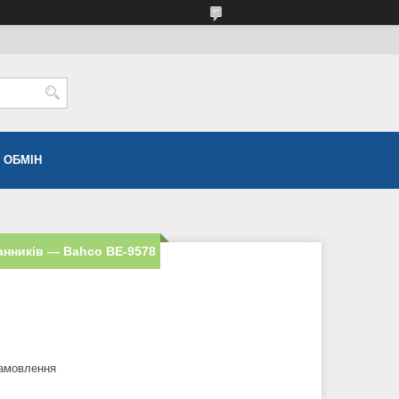
 ОБМІН
анників — Bahco BE-9578
замовлення