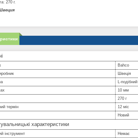
а: 270 г.
 Швеция
еристики
ні
к
Bahco
иробник
Швеція
ча
L-подібний
max
10 мм
270 г
ний термін
12 міс
Новий
увальницькі характеристики
й інструмент
Немає