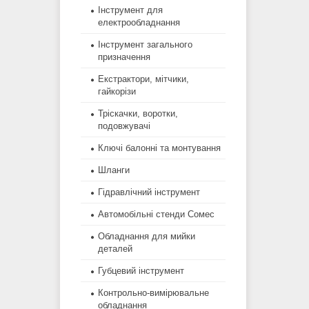
Інструмент для
електрообладнання
Інструмент загального
призначення
Екстрактори, мітчики,
гайкорізи
Тріскачки, воротки,
подовжувачі
Ключі балонні та монтування
Шланги
Гідравлічний інструмент
Автомобільні стенди Сомес
Обладнання для мийки
деталей
Губцевий інструмент
Контрольно-вимірювальне
обладнання