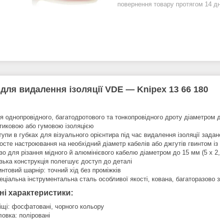
повернення товару протягом 14 д
 для видалення ізоляції VDE — Knipex 13 66 180
я однопровідного, багатодротового та тонкопровідного дроту діаметром 
тиковою або гумовою ізоляцією
тупи в губках для візуального орієнтира під час видалення ізоляції задан
осте настроювання на необхідний діаметр кабелів або джгутів гвинтом і
зо для різання мідного й алюмінієвого кабелю діаметром до 15 мм (5 x 2
зька конструкція полегшує доступ до деталі
интовий шарнір: точний хід без проміжків
еціальна інструментальна сталь особливої якості, кована, багаторазово з
ні характеристики:
іщі: фосфатовані, чорного кольору
ловка: поліровані