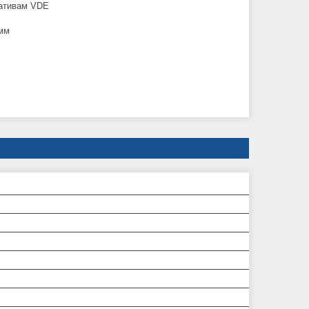
мативам VDE
 мм