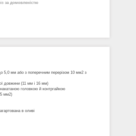
нів
за домовленістю
до 5,0 мм або з поперечним перерізом 10 мм2 з
ої довжини (11 мм і 16 мм)
з накатаною головкою й контргайкою
,5 мм2)
агартована в оливі