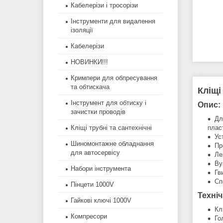
Кабелерізи і тросорізи
Інструменти для видалення
ізоляції
Кабелерізи
НОВИНКИ!!!
Кримпери для обпресування
та обтискача
Кліщі
Інструмент для обтиску і
Опис:
зачистки проводів
Дл
плас
Кліщі трубні та сантехнічні
Ус
Шиномонтажне обладнання
Пр
для автосервісу
Ле
Ву
Набори інструмента
Гв
Сп
Пінцети 1000V
Техніч
Гайкові ключі 1000V
Кл
Компресори
Го