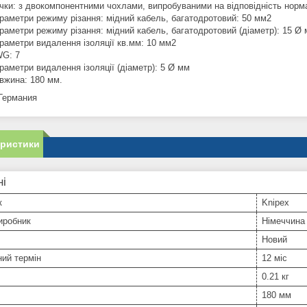
чки: з двокомпонентними чохлами, випробуваними на відповідність нор
раметри режиму різання: мідний кабель, багатодротовий: 50 мм2
раметри режиму різання: мідний кабель, багатодротовий (діаметр): 15 Ø
раметри видалення ізоляції кв.мм: 10 мм2
G: 7
раметри видалення ізоляції (діаметр): 5 Ø мм
вжина: 180 мм.
 Германия
еристики
ні
к
Knipex
иробник
Німеччина
Новий
ний термін
12 міс
0.21 кг
180 мм