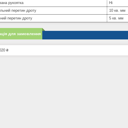
вана рукоятка
Ні
льний перетин дроту
10 кв. мм
ний перетин дроту
5 кв. мм
ція для замовлення
020 ₴