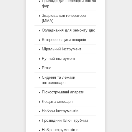
Прилади для перевірки світла
фар
Зварювальні генератори
(MMA)
Обладнання для ремонту двс
Выпрессовщики шворнів
Міряльний інструмент
Ручний інструмент
Різне
Сидіння та лежаки
автослюсаря
Піскоструминні апарати
Лещата слюсарні
Набори інструментів
І розвідний Ключ трубний
Набір інструментів в