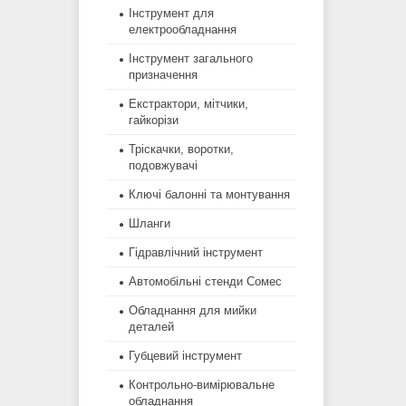
Інструмент для
електрообладнання
Інструмент загального
призначення
Екстрактори, мітчики,
гайкорізи
Тріскачки, воротки,
подовжувачі
Ключі балонні та монтування
Шланги
Гідравлічний інструмент
Автомобільні стенди Сомес
Обладнання для мийки
деталей
Губцевий інструмент
Контрольно-вимірювальне
обладнання