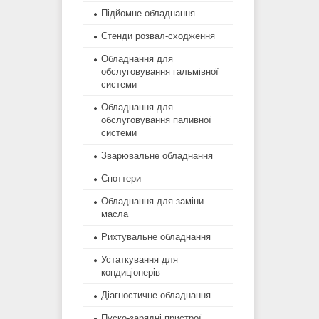
Підйомне обладнання
Стенди розвал-сходження
Обладнання для
обслуговування гальмівної
системи
Обладнання для
обслуговування паливної
системи
Зварювальне обладнання
Споттери
Обладнання для заміни
масла
Рихтувальне обладнання
Устаткування для
кондиціонерів
Діагностичне обладнання
Пуско-зарядні пристрої