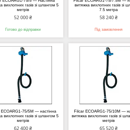
ar ECOARG1-75/5 — Настінна
Filcar ECOARG1-75/7.5M — н
а вихлопних газів зі шлангом 5
витяжка вихлопних газів зі 
метрів
7.5 метра
52 000 ₴
58 240 ₴
Готово до відправки
Під замовлення
ar ECOARG1-75/5M — настінна
Filcar ECOARG1-75/10M — н
а вихлопних газів зі шлангом 5
витяжка вихлопних газів зі шл
метрів
метрів
62 400 ₴
65 520 ₴