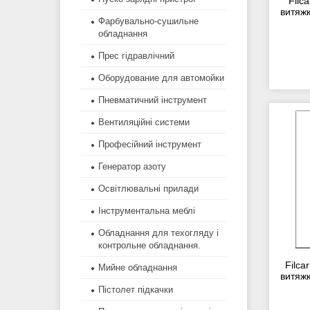
Filc
витяжк
Фарбувально-сушильне
обладнання
Прес гідравлічний
Оборудование для автомойки
Пневматичний інструмент
Вентиляційні системи
Професійний інструмент
Генератор азоту
Освітлювальні прилади
Інструментальна меблі
Обладнання для техогляду і
контрольне обладнання.
Filc
Мийне обладнання
витяжк
Пістолет підкачки