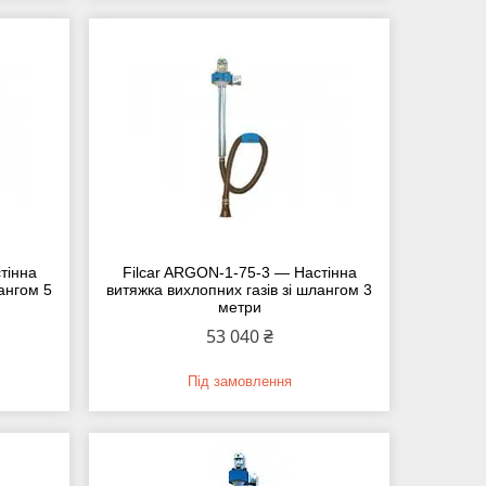
тінна
Filcar ARGON-1-75-3 — Настінна
лангом 5
витяжка вихлопних газів зі шлангом 3
метри
53 040 ₴
Під замовлення