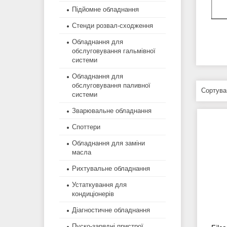
Підйомне обладнання
Стенди розвал-сходження
Обладнання для
обслуговування гальмівної
системи
Обладнання для
обслуговування паливної
системи
Зварювальне обладнання
Споттери
Обладнання для заміни
масла
Рихтувальне обладнання
Устаткування для
кондиціонерів
Діагностичне обладнання
Пуско-зарядні пристрої