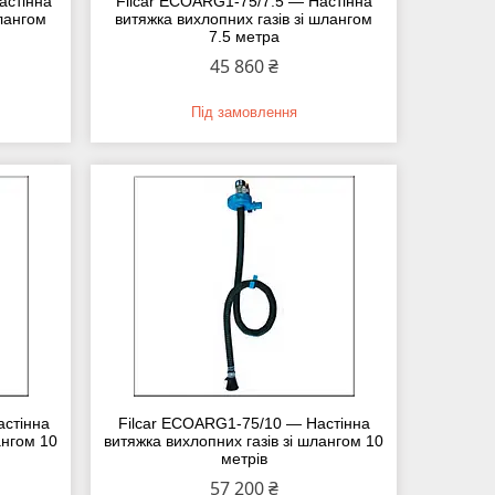
астінна
Filcar ECOARG1-75/7.5 — Настінна
шлангом
витяжка вихлопних газів зі шлангом
7.5 метра
45 860 ₴
Під замовлення
астінна
Filcar ECOARG1-75/10 — Настінна
ангом 10
витяжка вихлопних газів зі шлангом 10
метрів
57 200 ₴