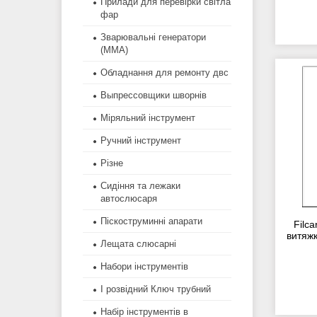
Прилади для перевірки світла
фар
Зварювальні генератори
(MMA)
Обладнання для ремонту двс
Выпрессовщики шворнів
Міряльний інструмент
Ручний інструмент
Різне
Сидіння та лежаки
автослюсаря
Піскоструминні апарати
Filc
витяжк
Лещата слюсарні
Набори інструментів
І розвідний Ключ трубний
Набір інструментів в