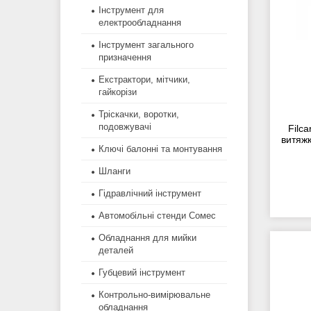
Інструмент для
електрообладнання
Інструмент загального
призначення
Екстрактори, мітчики,
гайкорізи
Тріскачки, воротки,
подовжувачі
Filc
витяжк
Ключі балонні та монтування
Шланги
Гідравлічний інструмент
Автомобільні стенди Сомес
Обладнання для мийки
деталей
Губцевий інструмент
Контрольно-вимірювальне
обладнання