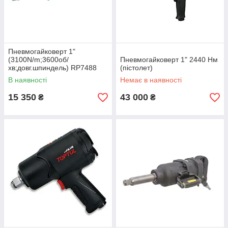
Пневмогайковерт 1"
(3100N/m;3600об/
Пневмогайковерт 1" 2440 Нм
хв;довг.шпиндель) RP7488
(пістолет)
AEROPRO
В наявності
Немає в наявності
15 350
43 000
₴
₴