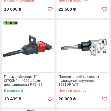
Немає в наявності
Немає в наявності
10 000
22 500
₴
₴
Новинка
Пневмогайковерт 1"
Пневматичний гайковерт
(2700N/m; 4000 об./хв;
підвищеної потужності
довг.шпиндель) RP7465
1931DR W/2'
AIRKRAFT
В наявності
Немає в наявності
13 439
20 000
₴
₴