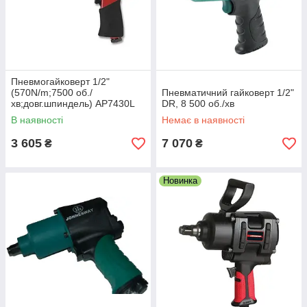
Пневмогайковерт 1/2"
(570N/m;7500 об./
Пневматичний гайковерт 1/2"
хв;довг.шпиндель) AP7430L
DR, 8 500 об./хв
AIRKRAFT
В наявності
Немає в наявності
3 605
7 070
₴
₴
Новинка