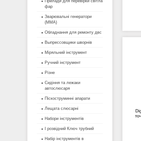
Прилади для перевірки світла
фар
Зварювальні генератори
(MMA)
Обладнання для ремонту двс
Выпрессовщики шворнів
Міряльний інструмент
Ручний інструмент
Різне
Сидіння та лежаки
автослюсаря
Піскоструминні апарати
Лещата слюсарні
Di
то
Набори інструментів
І розвідний Ключ трубний
Набір інструментів в