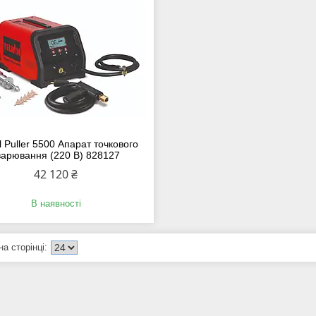
al Puller 5500 Апарат точкового
варювання (220 В) 828127
42 120 ₴
В наявності