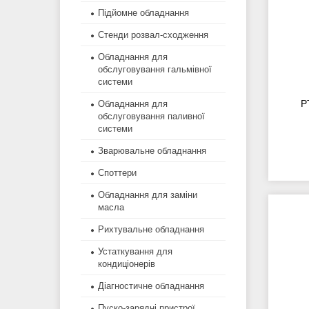
Підйомне обладнання
Стенди розвал-сходження
Обладнання для
обслуговування гальмівної
системи
P
Обладнання для
обслуговування паливної
системи
Зварювальне обладнання
Споттери
Обладнання для заміни
масла
Рихтувальне обладнання
Устаткування для
кондиціонерів
Діагностичне обладнання
Пуско-зарядні пристрої