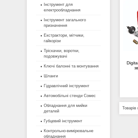
Інструмент для
електрообладнання
Інструмент загального
призначення
Екстрактори, мітчики,
гайкорізи
Тріскачки, воротки,
подовжувачі
Digit
Ключі балонні та монтування
з
Шланги
Гідравлічний інструмент
Автомобільні стенди Сомес
Обладнання для мийки
деталей
Губцевий інструмент
Контрольно-вимірювальне
обладнання