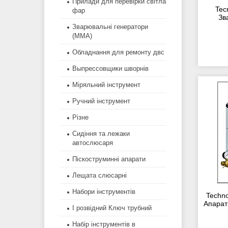
Прилади для перевірки світла
Tec
фар
Зв
Зварювальні генератори
(MMA)
Обладнання для ремонту двс
Выпрессовщики шворнів
Міряльний інструмент
Ручний інструмент
Різне
Сидіння та лежаки
автослюсаря
Піскоструминні апарати
Лещата слюсарні
Набори інструментів
Techn
Апарат
І розвідний Ключ трубний
Набір інструментів в