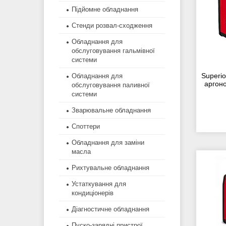
Підйомне обладнання
Стенди розвал-сходження
Обладнання для
обслуговування гальмівної
системи
Superi
Обладнання для
аргоно
обслуговування паливної
системи
Зварювальне обладнання
Споттери
Обладнання для заміни
масла
Рихтувальне обладнання
Устаткування для
кондиціонерів
Діагностичне обладнання
Пуско-зарядні пристрої