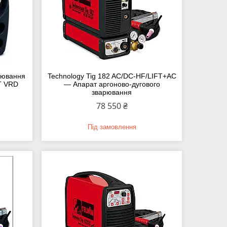
рювання
Technology Tig 182 AC/DC-HF/LIFT+AC
FT VRD
— Апарат аргоново-дугового
зварювання
78 550 ₴
Під замовлення