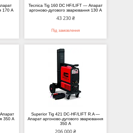
Апарат
Tecnica Tig 160 DC HF/LIFT — Апарат
я 170 А
аргоново-дугового зварювання 130 А
43 230 ₴
Під замовлення
— Апарат
Superior Tig 421 DC-HF/LIFT R.A —
я 350 А
Апарат аргоново-дугового зварювання
350 А
206 000 ₴