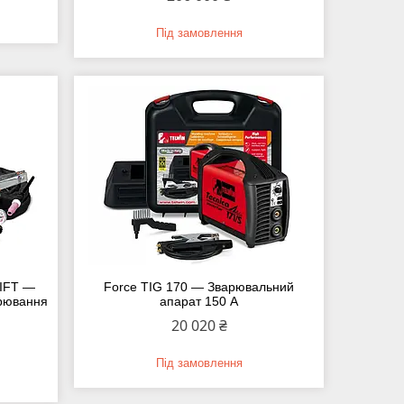
Під замовлення
LIFT —
Force TIG 170 — Зварювальний
арювання
апарат 150 A
20 020 ₴
Під замовлення