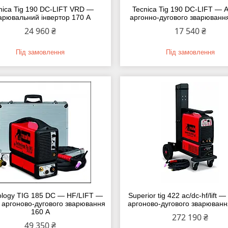
nica Tig 190 DC-LIFT VRD —
Tecnica Tig 190 DC-LIFT — 
арювальний інвертор 170 А
аргонно-дугового зварюванн
24 960 ₴
17 540 ₴
Під замовлення
Під замовлення
ology TIG 185 DC — HF/LIFT —
Superior tig 422 ac/dc-hf/lift 
 аргоново-дугового зварювання
аргоново-дугового зварюванн
160 А
272 190 ₴
49 350 ₴