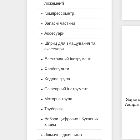
ложементі
Компрессометр
Запасні частини
Аксесуари
Шприц для змащування та
аксесуари
Електричний інструмент
Фарбопульти
Ходова група
Слюсарний інструмент
Моторна група
Superi
Апарат
Труборізи
Набори цифрових і буквених
клейм
Знімачі підшипників