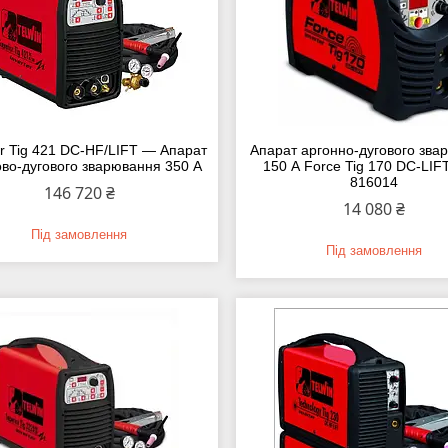
or Tig 421 DC-HF/LIFT — Апарат
Апарат аргонно-дугового зва
во-дугового зварювання 350 А
150 А Force Tig 170 DC-LI
816014
146 720 ₴
14 080 ₴
Під замовлення
Під замовлення