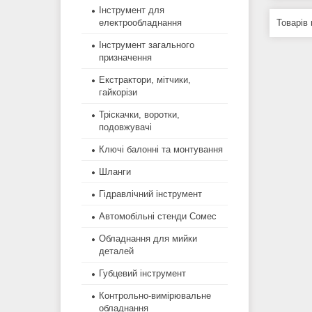
Інструмент для
електрообладнання
Інструмент загального
призначення
Екстрактори, мітчики,
гайкорізи
Тріскачки, воротки,
подовжувачі
Ключі балонні та монтування
Шланги
Гідравлічний інструмент
Автомобільні стенди Сомес
Обладнання для мийки
деталей
Губцевий інструмент
Контрольно-вимірювальне
обладнання