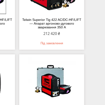
 HF/LIFT
Telwin Superior Tig 422 AC/DC-HF/LIFT
ого
— Апарат аргоново-дугового
зварювання 350 А
212 420 ₴
Під замовлення