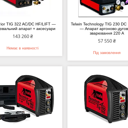
ior TIG 322 AC/DC HF/LIFT —
Telwin Technology TIG 230 DC
ювальний апарат + аксесуари
— Апарат аргоново-дугов
зварювання 220 А
143 260 ₴
57 550 ₴
Немає в наявності
Під замовлення