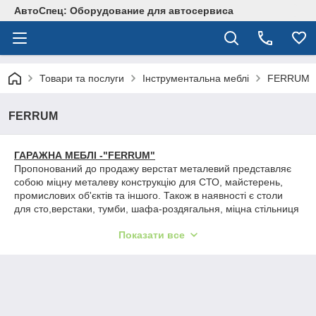
АвтоСпец: Оборудование для автосервиса
Товари та послуги
Інструментальна меблі
FERRUM
FERRUM
ГАРАЖНА МЕБЛІ -"FERRUM"
Пропонований до продажу верстат металевий представляє
собою міцну металеву конструкцію для СТО, майстерень,
промислових об'єктів та іншого. Також в наявності є столи
для сто,верстаки, тумби, шафа-роздягальня, міцна стільниця
однотумбовий без тумби.Величезний вибір кольорів.
Показати все
ЦІНИ ЗНИЖЕНІ від 14 - до 30%!!!