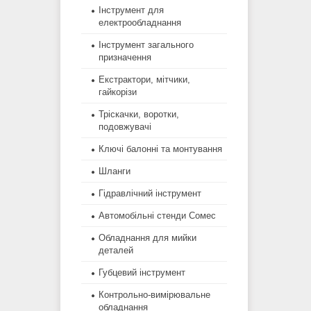
Інструмент для
електрообладнання
Інструмент загального
призначення
Екстрактори, мітчики,
гайкорізи
Тріскачки, воротки,
подовжувачі
Ключі балонні та монтування
Шланги
Гідравлічний інструмент
Автомобільні стенди Сомес
Обладнання для мийки
деталей
Губцевий інструмент
Контрольно-вимірювальне
обладнання