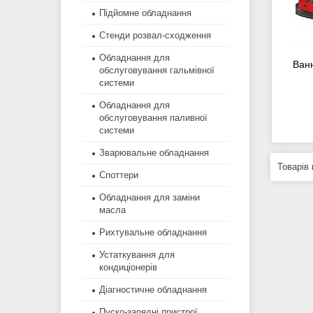
Підйомне обладнання
Стенди розвал-сходження
Обладнання для
Ванн
обслуговування гальмівної
системи
Обладнання для
обслуговування паливної
системи
Зварювальне обладнання
Споттери
Обладнання для заміни
масла
Рихтувальне обладнання
Устаткування для
кондиціонерів
Діагностичне обладнання
Пуско-зарядні пристрої