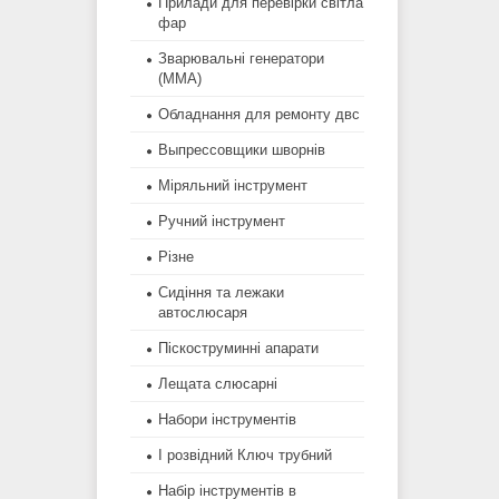
Прилади для перевірки світла
фар
Зварювальні генератори
(MMA)
Обладнання для ремонту двс
Выпрессовщики шворнів
Міряльний інструмент
Ручний інструмент
Різне
Сидіння та лежаки
автослюсаря
Піскоструминні апарати
Лещата слюсарні
Набори інструментів
І розвідний Ключ трубний
Набір інструментів в