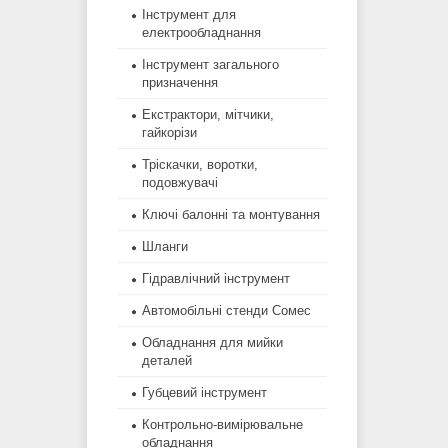
Інструмент для
електрообладнання
Інструмент загального
призначення
Екстрактори, мітчики,
гайкорізи
Тріскачки, воротки,
подовжувачі
Ключі балонні та монтування
Шланги
Гідравлічний інструмент
Автомобільні стенди Сомес
Обладнання для мийки
деталей
Губцевий інструмент
Контрольно-вимірювальне
обладнання