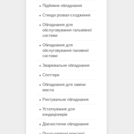
Підйомне обладнання
Стенди розвал-сходження
Обладнання для
обслуговування гальмівної
системи
Обладнання для
обслуговування паливної
системи
Зварювальне обладнання
Споттери
Обладнання для заміни
масла
Рихтувальне обладнання
Устаткування для
кондиціонерів
Діагностичне обладнання
Пуско-зарядні пристрої