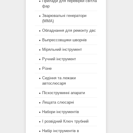
Прилади для перевірки світла
фар
Зварювальні генератори
(MMA)
Обладнання для ремонту двс
Выпрессовщики шворнів
Міряльний інструмент
Ручний інструмент
Різне
Сидіння та лежаки
автослюсаря
Піскоструминні апарати
Лещата слюсарні
Набори інструментів
І розвідний Ключ трубний
Набір інструментів в